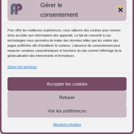
Gérer le
L’
intervenant en APP
doit donc continuer à :
consentement
lire ;
se former ;
Pour offrir les meilleures expériences, nous utilisons des cookies pour stocker
confronter ses références ;
et/ou accéder aux informations des appareils. Le fait de consentir à ces
technologies nous permettra de traiter des données telles que les visites des
observer les transformations du
secteur social et
pages préférées afin d'améliorer le contenu. L'absence de consentement peut
médico-social
;
impacter certaines caractéristiques et fonctions du site comme l'affichage de la
géolocalisation des intervenants et formateurs.
questionner ses méthodes ;
analyser les effets de ses interventions ;
Gérer les services
Téléchargez le Guide
approfondir sa compréhension de l’
intelligence
artificielle
et de la
numérisation
.
Accepter les cookies
Cet espace de recherche personnelle ne vise pas
Refuser
à transformer l’
intervenant en APP
en expert de
tous les sujets. Il lui permet de ne pas appliquer
Voir les préférences
mécaniquement une méthode à des réalités qui
Mentions légales
ont changé.