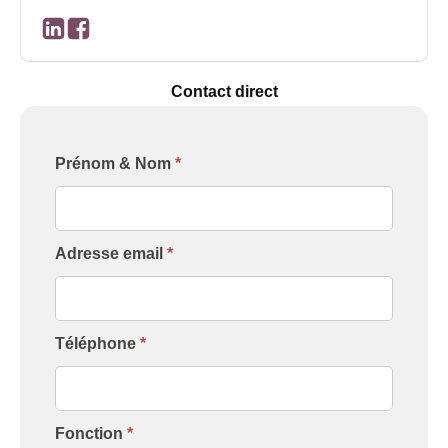
Contact direct
Formulaire
Prénom & Nom
*
[Contact
Intervenant]
Adresse email
*
Téléphone
*
Fonction
*