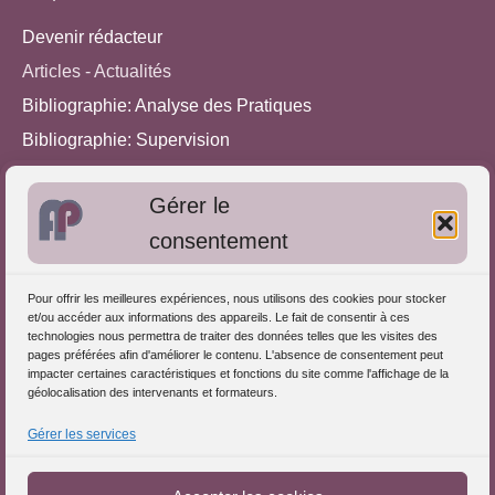
Devenir rédacteur
Articles - Actualités
Bibliographie: Analyse des Pratiques
Bibliographie: Supervision
Bibliographie: Autres méthodes
Gérer le
Approches de l'Analyse des pratiques
consentement
Autres informations
Pour offrir les meilleures expériences, nous utilisons des cookies pour stocker
S'inscrire dans l'Annuaire
et/ou accéder aux informations des appareils. Le fait de consentir à ces
technologies nous permettra de traiter des données telles que les visites des
Publiez vos formations
pages préférées afin d'améliorer le contenu. L'absence de consentement peut
impacter certaines caractéristiques et fonctions du site comme l'affichage de la
Charte déontologique
géolocalisation des intervenants et formateurs.
Références d'intervention
Gérer les services
Partenaires du Portail