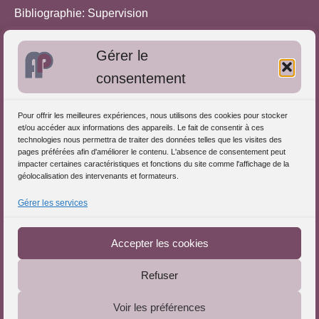
Bibliographie: Supervision
Bibliographie: Autres méthodes
Gérer le
Approches de l'Analyse des pratiques
consentement
Autres informations
Pour offrir les meilleures expériences, nous utilisons des cookies pour stocker
S'inscrire dans l'Annuaire
et/ou accéder aux informations des appareils. Le fait de consentir à ces
technologies nous permettra de traiter des données telles que les visites des
Publiez vos formations
pages préférées afin d'améliorer le contenu. L'absence de consentement peut
impacter certaines caractéristiques et fonctions du site comme l'affichage de la
Charte déontologique
géolocalisation des intervenants et formateurs.
Références d'intervention
Gérer les services
Téléchargez le Guide
Partenaires du Portail
Accepter les cookies
Refuser
Le Portail de l'Analyse des Pratiques © 2025 - Tous droits
Voir les préférences
réservés