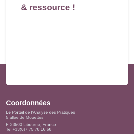
& ressource !
Coordonnées
Le Portail de l'Analyse des Pratiques
5 allée de Mouettes
F-33500 Libourne, France
Tel:+33(0)7 75 78 16 68