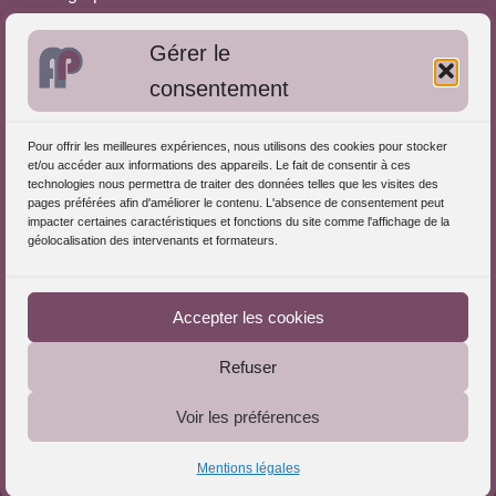
Approches de l'Analyse des pratiques
Gérer le
consentement
Autres informations
S'inscrire dans l'Annuaire
Pour offrir les meilleures expériences, nous utilisons des cookies pour stocker
et/ou accéder aux informations des appareils. Le fait de consentir à ces
Publiez vos formations
technologies nous permettra de traiter des données telles que les visites des
pages préférées afin d'améliorer le contenu. L'absence de consentement peut
Charte déontologique
impacter certaines caractéristiques et fonctions du site comme l'affichage de la
Références d'intervention
géolocalisation des intervenants et formateurs.
Partenaires du Portail
Accepter les cookies
Refuser
Le Portail de l'Analyse des Pratiques © 2025 - Tous droits
Voir les préférences
réservés
Mentions légales