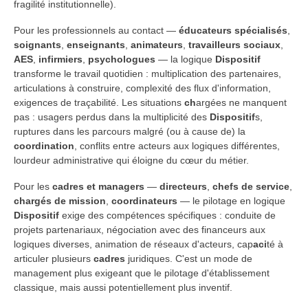
fragilité institutionnelle).
Pour les professionnels au contact —
éducateurs spécialisés
,
soignants
,
enseignants
,
animateurs
,
travailleurs sociaux
,
AES
,
infirmiers
,
psychologues
— la logique
Dispositif
transforme le travail quotidien : multiplication des partenaires,
articulations à construire, complexité des flux d'information,
exigences de traçabilité. Les situations
ch
argées ne manquent
pas : usagers perdus dans la multiplicité des
Dispositif
s,
ruptures dans les parcours malgré (ou à cause de) la
coordination
, conflits entre acteurs aux logiques différentes,
lourdeur administrative qui éloigne du cœur du métier.
Pour les
cadres et managers
—
directeurs
,
chefs de service
,
chargés de mission
,
coordinateurs
— le pilotage en logique
Dispositif
exige des compétences spécifiques : conduite de
projets partenariaux, négociation avec des financeurs aux
logiques diverses, animation de réseaux d'acteurs, cap
aci
té à
articuler plusieurs
cadres
juridiques. C'est un mode de
management plus exigeant que le pilotage d'établissement
classique, mais aussi potentiellement plus inventif.