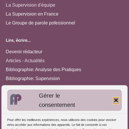
La Supervision d'équipe
La Supervision en France
Le Groupe de parole pofessionnel
Lire, écrire...
Devenir rédacteur
Articles - Actualités
Bibliographie: Analyse des Pratiques
Bibliographie: Supervision
Bibliographie: Autres méthodes
Gérer le
Approches de l'Analyse des pratiques
consentement
Autres informations
Pour offrir les meilleures expériences, nous utilisons des cookies pour stocker
S'inscrire dans l'Annuaire
et/ou accéder aux informations des appareils. Le fait de consentir à ces