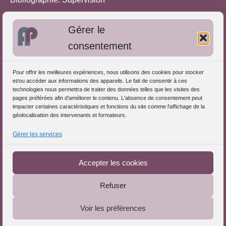
Bibliographie: Autres méthodes
Gérer le
Approches de l'Analyse des pratiques
consentement
Autres informations
Pour offrir les meilleures expériences, nous utilisons des cookies pour stocker
S'inscrire dans l'Annuaire
et/ou accéder aux informations des appareils. Le fait de consentir à ces
technologies nous permettra de traiter des données telles que les visites des
Publiez vos formations
pages préférées afin d'améliorer le contenu. L'absence de consentement peut
impacter certaines caractéristiques et fonctions du site comme l'affichage de la
Charte déontologique
géolocalisation des intervenants et formateurs.
Références d'intervention
Gérer les services
Téléchargez le Guide
Partenaires du Portail
Accepter les cookies
Refuser
Le Portail de l'Analyse des Pratiques © 2025 - Tous droits
Voir les préférences
réservés