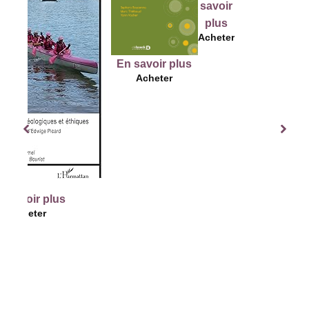
savoir
sav
savoir
plus
pl
plus
Acheter
Ache
Acheter
En savoir plus
Acheter
us