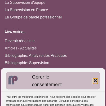
La Supervision d'équipe
La Supervision en France
Le Groupe de parole pofessionnel
Lire, écrire...
Devenir rédacteur
Articles - Actualités
Bibliographie: Analyse des Pratiques
Bibliographie: Supervision
Bibliographie: Autres méthodes
Gérer le
Approches de l'Analyse des pratiques
consentement
Autres informations
Pour offrir les meilleures expériences, nous utilisons des cookies pour stocker
S'inscrire dans l'Annuaire
et/ou accéder aux informations des appareils. Le fait de consentir à ces
technologies nous permettra de traiter des données telles que les visites des