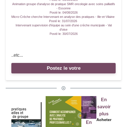
Animation groupe d'analyse de pratique SMR oncologie avec soins palliatifs
- Essonne
Posté le:
04/08/2026
Micro-Crèche cherche Intervenant en analyse des pratiques - Ille-et-Vilaine
Posté le:
31/07/2026
Intervenant supervision d'équipe au sein d'une crèche municipale - Val
d'oise
Posté le:
30/07/2026
..etc...
Postez le votre
En
savoir
plus
Acheter
En
E
En