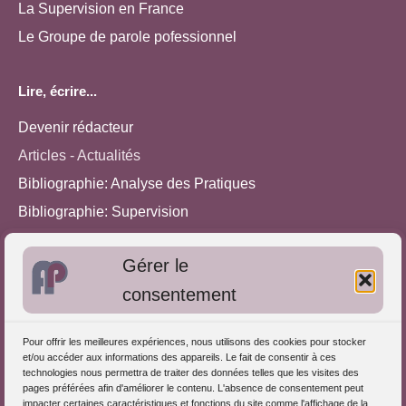
La Supervision en France
Le Groupe de parole pofessionnel
Lire, écrire...
Devenir rédacteur
Articles - Actualités
Bibliographie: Analyse des Pratiques
Bibliographie: Supervision
Bibliographie: Autres méthodes
Gérer le
Approches de l'Analyse des pratiques
consentement
Autres informations
Pour offrir les meilleures expériences, nous utilisons des cookies pour stocker
S'inscrire dans l'Annuaire
et/ou accéder aux informations des appareils. Le fait de consentir à ces
technologies nous permettra de traiter des données telles que les visites des
Publiez vos formations
pages préférées afin d'améliorer le contenu. L'absence de consentement peut
impacter certaines caractéristiques et fonctions du site comme l'affichage de la