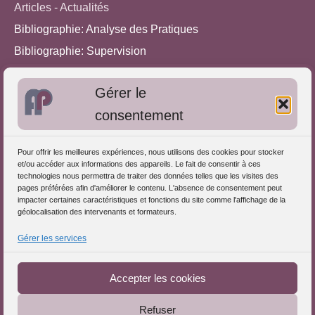
Articles - Actualités
Bibliographie: Analyse des Pratiques
Bibliographie: Supervision
Bibliographie: Autres méthodes
Gérer le
Approches de l'Analyse des pratiques
consentement
Autres informations
Pour offrir les meilleures expériences, nous utilisons des cookies pour stocker
S'inscrire dans l'Annuaire
et/ou accéder aux informations des appareils. Le fait de consentir à ces
technologies nous permettra de traiter des données telles que les visites des
Publiez vos formations
pages préférées afin d'améliorer le contenu. L'absence de consentement peut
impacter certaines caractéristiques et fonctions du site comme l'affichage de la
Charte déontologique
géolocalisation des intervenants et formateurs.
Références d'intervention
Gérer les services
Téléchargez le Guide
Partenaires du Portail
Accepter les cookies
Refuser