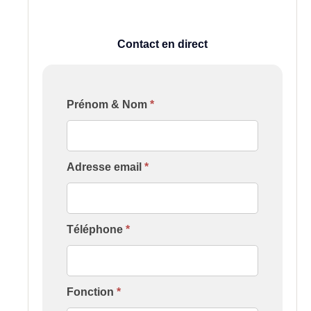
Contact en direct
Formulaire
Prénom & Nom
*
[Contact
Formation
Établissement]
Adresse email
*
Téléphone
*
Fonction
*