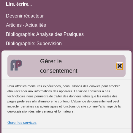
Lire, écrire...
Devenir rédacteur
Articles - Actualités
Bibliographie: Analyse des Pratiques
Bibliographie: Supervision
Bibliographie: Autres méthodes
Gérer le
Approches de l'Analyse des pratiques
consentement
Autres informations
Pour offrir les meilleures expériences, nous utilisons des cookies pour stocker
S'inscrire dans l'Annuaire
et/ou accéder aux informations des appareils. Le fait de consentir à ces
technologies nous permettra de traiter des données telles que les visites des
Publiez vos formations
pages préférées afin d'améliorer le contenu. L'absence de consentement peut
impacter certaines caractéristiques et fonctions du site comme l'affichage de la
Charte déontologique
géolocalisation des intervenants et formateurs.
Références d'intervention
Gérer les services
Partenaires du Portail