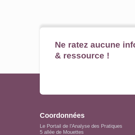
Ne ratez aucune inf
& ressource !
Coordonnées
Le Portail de l'Analyse des Pratiques
5 allée de Mouettes