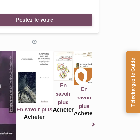
Postez le votre
Téléchargez le Guide
En
En
En
En
En
savoir
savoir
savoir
savoir
sa
savoir
plus
plus
plus
plus
p
plus
Acheter
savoir plus
Acheter
Acheter
Acheter
Ac
Acheter
Acheter