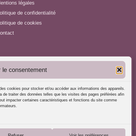
entions légales
olitique de confidentialité
olitique de cookies
ontact
utres informations
 le consentement
'inscrire dans l'Annuaire
ubliez vos formations
s des cookies pour stocker et/ou accéder aux informations des appareils.
harte déontologique
a de traiter des données telles que les visites des pages préférées afin
ut impacter certaines caractéristiques et fonctions du site comme
éférences d'intervention
ormateurs.
artenaires du Portail
Refuser
Voir les préférences