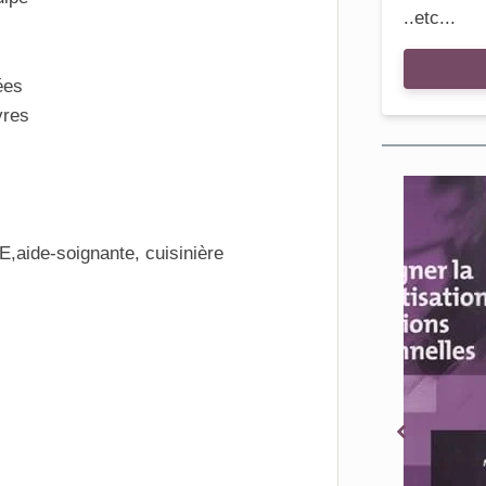
..etc...
ées
vres
aide-soignante, cuisinière
En 