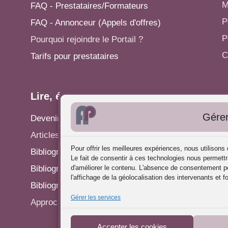
M
FAQ - Prestataires/Formateurs
P
FAQ - Annonceur (Appels d'offres)
P
Pourquoi rejoindre le Portail ?
C
Tarifs pour prestataires
Lire, écrire...
A
Gérer
Devenir rédacteur
S
Articles - Actualités
P
Pour offrir les meilleures expériences, nous utilison
Bibliographie: Analyse des Pratiques
C
Le fait de consentir à ces technologies nous permettr
Bibliographie: Supervision
d'améliorer le contenu. L'absence de consentement pe
R
l'affichage de la géolocalisation des intervenants et f
Bibliographie: Autres méthodes
P
Gérer les services
Approches de l'Analyse des pratiques
Accepter les cookies