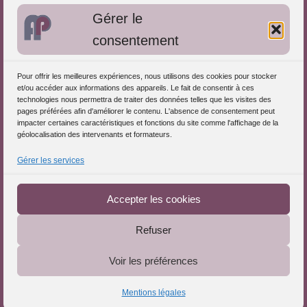
Gérer le
Approches de l'Analyse des pratiques
consentement
Autres informations
Pour offrir les meilleures expériences, nous utilisons des cookies pour stocker
S'inscrire dans l'Annuaire
et/ou accéder aux informations des appareils. Le fait de consentir à ces
technologies nous permettra de traiter des données telles que les visites des
Publiez vos formations
pages préférées afin d'améliorer le contenu. L'absence de consentement peut
impacter certaines caractéristiques et fonctions du site comme l'affichage de la
Charte déontologique
géolocalisation des intervenants et formateurs.
Références d'intervention
Gérer les services
Téléchargez le Guide
Partenaires du Portail
Accepter les cookies
Refuser
Le Portail de l'Analyse des Pratiques © 2025 - Tous droits
Voir les préférences
réservés
Mentions légales