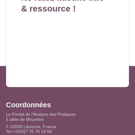
& ressource !
Coordonnées
Le Portail de l'Analyse des Pratiques
5 allée de Mouettes
F-33500 Libourne, France
Tel:+33(0)7 75 78 16 68