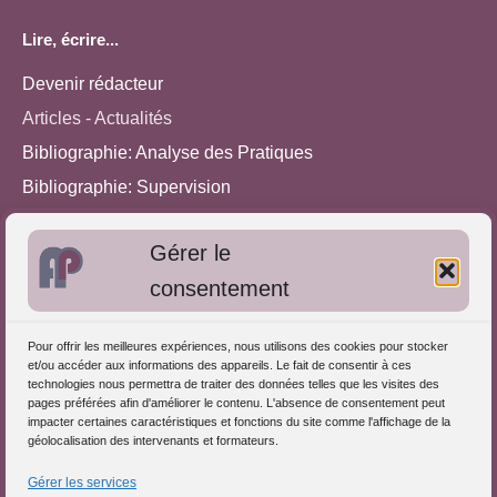
Lire, écrire...
Devenir rédacteur
Articles - Actualités
Bibliographie: Analyse des Pratiques
Bibliographie: Supervision
Bibliographie: Autres méthodes
Gérer le
Approches de l'Analyse des pratiques
consentement
Autres informations
Pour offrir les meilleures expériences, nous utilisons des cookies pour stocker
S'inscrire dans l'Annuaire
et/ou accéder aux informations des appareils. Le fait de consentir à ces
technologies nous permettra de traiter des données telles que les visites des
Publiez vos formations
pages préférées afin d'améliorer le contenu. L'absence de consentement peut
impacter certaines caractéristiques et fonctions du site comme l'affichage de la
Charte déontologique
géolocalisation des intervenants et formateurs.
Références d'intervention
Gérer les services