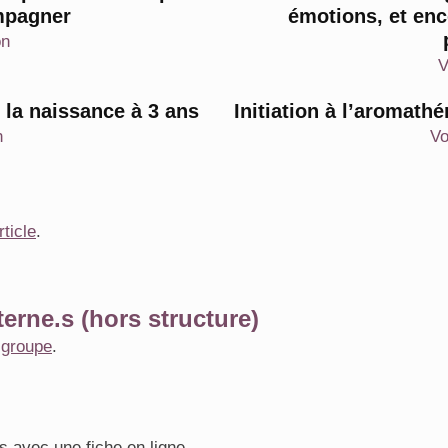
mpagner
émotions, et en
on
V
e la naissance à 3 ans
Initiation à l’aromath
n
Vo
rticle
.
erne.s (hors structure)
e
groupe
.
s avec une fiche en ligne.