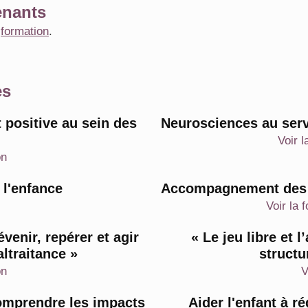
enants
e
formation
.
es
 positive au sein des
Neurosciences au ser
Voir l
on
 l'enfance
Accompagnement des D
Voir la 
évenir, repérer et agir
« Le jeu libre et
ltraitance »
structu
on
V
comprendre les impacts
Aider l'enfant à 