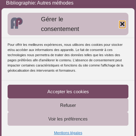
Bibliographie: Autres méthodes
Approches de l'Analyse des pratiques
Gérer le
consentement
Autres informations
S'inscrire dans l'Annuaire
Pour offrir les meilleures expériences, nous utilisons des cookies pour stocker
et/ou accéder aux informations des appareils. Le fait de consentir à ces
Publiez vos formations
technologies nous permettra de traiter des données telles que les visites des
pages préférées afin d'améliorer le contenu. L'absence de consentement peut
Charte déontologique
impacter certaines caractéristiques et fonctions du site comme l'affichage de la
Références d'intervention
géolocalisation des intervenants et formateurs.
Téléchargez le Guide
Partenaires du Portail
Accepter les cookies
Refuser
Le Portail de l'Analyse des Pratiques © 2025 - Tous droits
Voir les préférences
réservés
Mentions légales