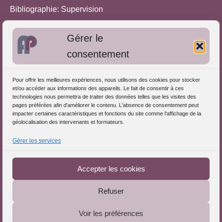
Bibliographie: Supervision
Bibliographie: Autres méthodes
Gérer le
Approches de l'Analyse des pratiques
consentement
Autres informations
Pour offrir les meilleures expériences, nous utilisons des cookies pour stocker
S'inscrire dans l'Annuaire
et/ou accéder aux informations des appareils. Le fait de consentir à ces
technologies nous permettra de traiter des données telles que les visites des
Publiez vos formations
pages préférées afin d'améliorer le contenu. L'absence de consentement peut
impacter certaines caractéristiques et fonctions du site comme l'affichage de la
Charte déontologique
géolocalisation des intervenants et formateurs.
Références d'intervention
Gérer les services
Téléchargez le Guide
Partenaires du Portail
Accepter les cookies
Refuser
Le Portail de l'Analyse des Pratiques © 2025 - Tous droits
Voir les préférences
réservés