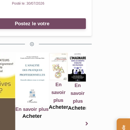
Posté le:
30/07/2026
Postez le votre
En
En
En
En
En
savoir
savoir
savoir
savoir
savoir
plus
plus
plus
plus
plus
Acheter
A
Acheter
Acheter
n savoir plus
Acheter
Acheter
Acheter