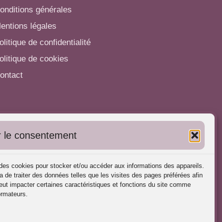
onditions générales
entions légales
olitique de confidentialité
olitique de cookies
ontact
utres informations
 le consentement
'inscrire dans l'Annuaire
ubliez vos formations
s des cookies pour stocker et/ou accéder aux informations des appareils.
harte déontologique
a de traiter des données telles que les visites des pages préférées afin
ut impacter certaines caractéristiques et fonctions du site comme
éférences d'intervention
ormateurs.
artenaires du Portail