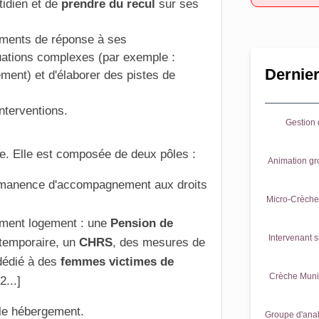
tidien et de
prendre du recul
sur ses
éments de réponse à ses
uations complexes (par exemple :
Dernier
ent) et d'élaborer des pistes de
nterventions.
Gestion d
ine. Elle est composée de deux pôles :
Animation gr
ermanence d'accompagnement aux droits
Micro-Crèche 
ment logement : une
Pension de
Intervenant s
temporaire
, un
CHRS
, des mesures de
édié à des
femmes victimes de
Crèche Munic
...]
ôle hébergement.
Groupe d'anal