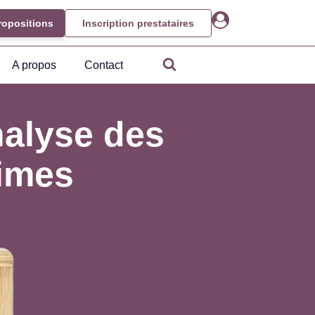
ropositions
Inscription prestataires
A propos
Contact
nalyse des
times