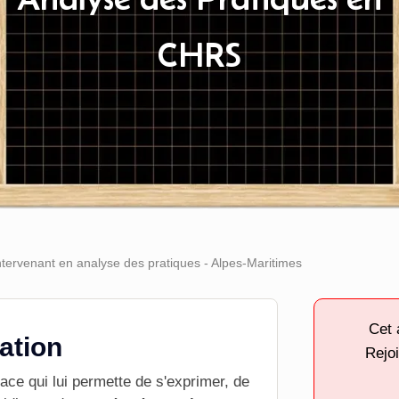
CHRS
tervenant en analyse des pratiques - Alpes-Maritimes
Cet 
tation
Rejoi
space qui lui permette de s'exprimer, de