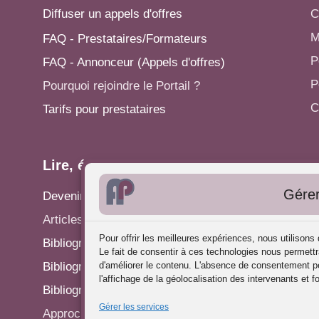
Diffuser un appels d'offres
C
M
FAQ - Prestataires/Formateurs
P
FAQ - Annonceur (Appels d'offres)
P
Pourquoi rejoindre le Portail ?
C
Tarifs pour prestataires
Lire, écrire...
A
Gérer
Devenir rédacteur
S
Articles - Actualités
P
Pour offrir les meilleures expériences, nous utilison
Bibliographie: Analyse des Pratiques
C
Le fait de consentir à ces technologies nous permettr
Bibliographie: Supervision
d'améliorer le contenu. L'absence de consentement pe
R
l'affichage de la géolocalisation des intervenants et f
Bibliographie: Autres méthodes
P
Gérer les services
Approches de l'Analyse des pratiques