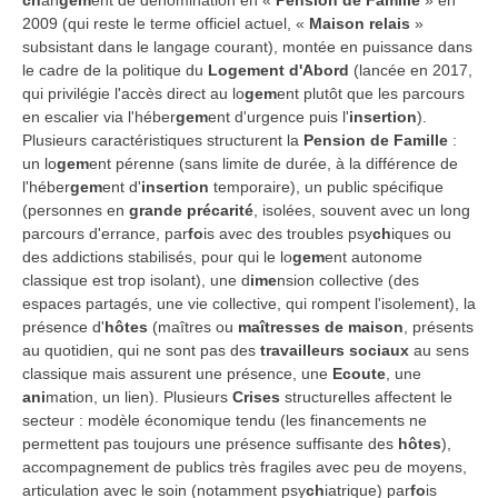
ch
an
gem
ent de dénomination en «
Pension de Famille
» en
2009 (qui reste le terme officiel actuel, «
Maison relais
»
subsistant dans le langage courant), montée en puissance dans
le cadre de la politique du
Logement d'Abord
(lancée en 2017,
qui privilégie l'accès direct au lo
gem
ent plutôt que les parcours
en escalier via l'héber
gem
ent d'urgence puis l'
insertion
).
Plusieurs caractéristiques structurent la
Pension de Famille
:
un lo
gem
ent pérenne (sans limite de durée, à la différence de
l'héber
gem
ent d'
insertion
temporaire), un public spécifique
(personnes en
grande précarité
, isolées, souvent avec un long
parcours d'errance, par
fo
is avec des troubles psy
ch
iques ou
des addictions stabilisés, pour qui le lo
gem
ent autonome
classique est trop isolant), une d
ime
nsion collective (des
espaces partagés, une vie collective, qui rompent l'isolement), la
présence d'
hôtes
(maîtres ou
maîtresses de maison
, présents
au quotidien, qui ne sont pas des
travailleurs sociaux
au sens
classique mais assurent une présence, une
Ecoute
, une
ani
mation, un lien). Plusieurs
Crises
structurelles affectent le
secteur : modèle économique tendu (les financements ne
permettent pas toujours une présence suffisante des
hôtes
),
accompagnement de publics très fragiles avec peu de moyens,
articulation avec le soin (notamment psy
ch
iatrique) par
fo
is