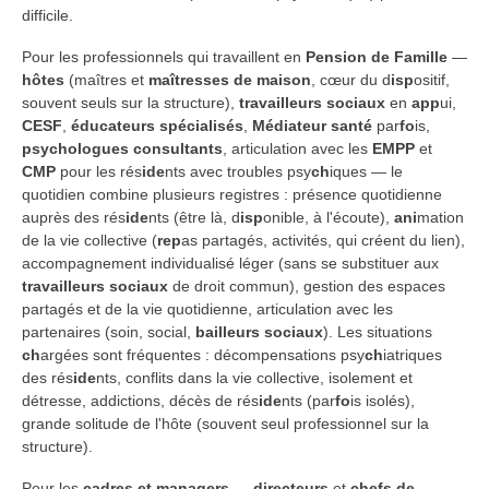
difficile.
Pour les professionnels qui travaillent en
Pension de Famille
—
hôtes
(maîtres et
maîtresses de maison
, cœur du d
isp
ositif,
souvent seuls sur la structure),
travailleurs sociaux
en
app
ui,
CESF
,
éducateurs spécialisés
,
Médiateur santé
par
fo
is,
psychologues
consultants
, articulation avec les
EMPP
et
CMP
pour les rés
ide
nts avec troubles psy
ch
iques — le
quotidien combine plusieurs registres : présence quotidienne
auprès des rés
ide
nts (être là, d
isp
onible, à l'écoute),
ani
mation
de la vie collective (
rep
as partagés, activités, qui créent du lien),
accompagnement individualisé léger (sans se substituer aux
travailleurs sociaux
de droit commun), gestion des espaces
partagés et de la vie quotidienne, articulation avec les
partenaires (soin, social,
bailleurs sociaux
). Les situations
ch
argées sont fréquentes : décompensations psy
ch
iatriques
des rés
ide
nts, conflits dans la vie collective, isolement et
détresse, addictions, décès de rés
ide
nts (par
fo
is isolés),
grande solitude de l'hôte (souvent seul professionnel sur la
structure).
Pour les
cadres et managers
—
directeurs
et
chefs de