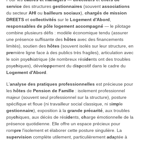
service
des structures
gestionnaires
(souvent
associations
du secteur
AHI
ou
bailleurs sociaux
),
chargés de mission
DREETS
et
collectivités
sur le
Logement d'Abord
,
responsables de pôle
logement accompagné
— le pilotage
combine plusieurs défis : modèle économique tendu (assurer
une présence suffisante des
hôtes
avec des financements
limités), soutien des
hôtes
(souvent isolés sur leur structure, en
pre
mière ligne face à des publics très fragiles), articulation avec
le soin psy
ch
iatrique (de nombreux rés
ide
nts ont des troubles
psy
ch
iques), dével
opp
ement du d
isp
ositif dans le cadre du
Logement d'Abord
.
L'
analyse des pratiques professionnelles
est précieuse pour
les
hôtes
de
Pension de Famille
: isolement professionnel
majeur (souvent seul professionnel sur la structure), posture
spécifique et floue (ni travailleur social classique, ni s
imp
le
gestionnaire
), exposition à la
grande précarité
, aux troubles
psy
ch
iques, aux décès de rés
ide
nts,
ch
arge émotionnelle de la
présence quotidienne. Elle offre un espace précieux pour
rom
pre
l'isolement et élaborer cette posture singulière. La
supervision
complète utilement, particulièrement
ada
ptée à