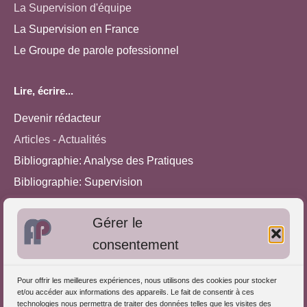
La Supervision d'équipe
La Supervision en France
Le Groupe de parole pofessionnel
Lire, écrire...
Devenir rédacteur
Articles - Actualités
Bibliographie: Analyse des Pratiques
Bibliographie: Supervision
Bibliographie: Autres méthodes
Gérer le
Approches de l'Analyse des pratiques
consentement
Autres informations
Pour offrir les meilleures expériences, nous utilisons des cookies pour stocker
S'inscrire dans l'Annuaire
et/ou accéder aux informations des appareils. Le fait de consentir à ces
technologies nous permettra de traiter des données telles que les visites des