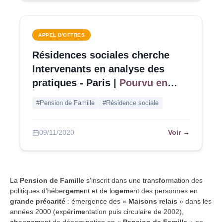
APPEL D'OFFRES
Résidences sociales cherche
Intervenants en analyse des
pratiques - Paris |
Pourvu en
offres au 12/11
#Pension de Famille
#Résidence sociale
Voir →
09/11/2020
La
Pension de Famille
s'inscrit dans une trans
fo
rmation des
politiques d'héber
gem
ent et de lo
gem
ent des personnes en
grande précarité
: émergence des «
Maisons relais
» dans les
années 2000 (expér
ime
ntation puis circulaire de 2002),