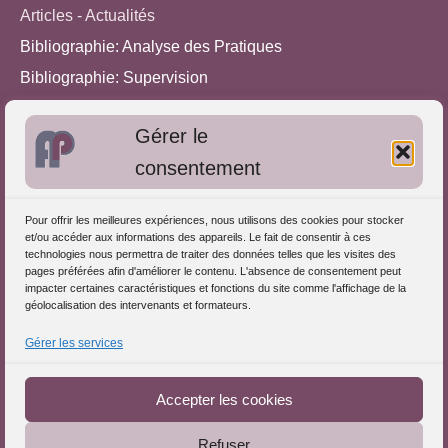
Articles - Actualités
Bibliographie: Analyse des Pratiques
Bibliographie: Supervision
Bibliographie: Autres méthodes
Gérer le
Approches de l'Analyse des pratiques
consentement
Autres informations
Pour offrir les meilleures expériences, nous utilisons des cookies pour stocker
S'inscrire dans l'Annuaire
et/ou accéder aux informations des appareils. Le fait de consentir à ces
technologies nous permettra de traiter des données telles que les visites des
Publiez vos formations
pages préférées afin d'améliorer le contenu. L'absence de consentement peut
impacter certaines caractéristiques et fonctions du site comme l'affichage de la
Charte déontologique
géolocalisation des intervenants et formateurs.
Références d'intervention
Gérer les services
Téléchargez le Guide
Partenaires du Portail
Accepter les cookies
Refuser