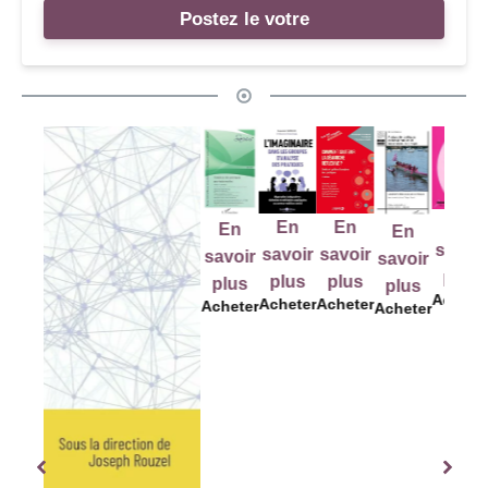
Postez le votre
En
E
En
En
En
En
savoir
savo
savoir
savoir
savoir
savoir
plus
plu
plus
plus
plus
plus
Acheter
Ache
Acheter
Acheter
Acheter
Acheter