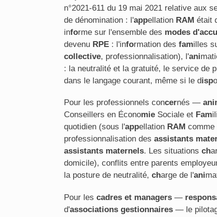
n°2021-611 du 19 mai 2021 relative aux s
de dénomination : l'
app
ellation
RAM
était 
in
fo
rme sur l'ensemble des
modes d'accu
devenu
RPE
: l'in
fo
rmation des
fam
illes s
collective
, professionnalisation), l'
ani
mati
: la neutralité et la gratuité, le service de
dans le langage courant, même si le d
isp
o
Pour les professionnels con
cer
nés —
ani
Conseillers en Écono
mie
Sociale et
Fam
i
quotidien (sous l'
app
ellation
RAM
comme
professionnalisation des
assistants mate
assistants maternels
. Les situations
ch
a
domicile), conflits entre parents employeu
la posture de neutralité,
ch
arge de l'
ani
ma
Pour les
cadres et managers
—
respons
d'
associations
gestionnaires
— le pilota