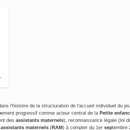
→
dans l'histoire de la structuration de l'accueil individuel du 
p
ement progressif comme acteur central de la
Petite enfanc
ment des
assistants maternels
), reconnaissance légale (loi d
s assistants maternels
(
RAM
) à compter du 1er
sep
tembre 