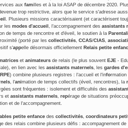
ervices aux
fam
illes et à la loi ASAP de décembre 2020. Pl
devenue trop restrictive, alors que le service s'adresse aus
eil
. Plusieurs missions caractérisaient (et caractérisent tou
ur les
modes d'accueil
, l'accompagnement des
assistants 
on de temps de rencontre et d'éveil, le soutien à la
Parental
 proximité (porté par les
collectivités
,
CCAS
/
CIAS
,
associat
sitif s'
app
elle désormais officiellement
Relais petite enfan
matrices
et
animateurs
de relais (le plus souvent
EJE
- Ed
liale), en lien avec les
assistants maternels
, les
gardes d'e
RPE
) combine plusieurs registres : l'accueil et l'in
fo
rmation
rnels
, l'
ani
mation de temps collectifs (éveil, rencontres), la
rgées sont fréquentes : isolement et difficultés des
assistan
rs et
assistants maternels
,
rep
érage de situations préoccu
tion et de l'accompagnement.
ables petite enfance
des
collectivités
,
coordinateurs
peti
ge des relais combine plusieurs défis : accompagnement de 