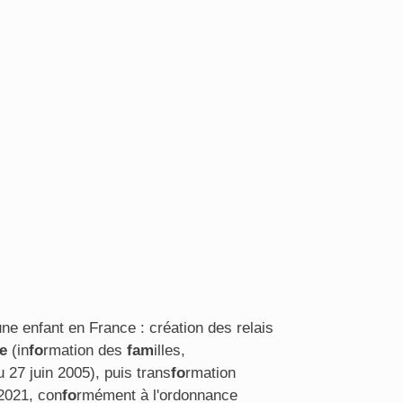
jeune enfant en France : création des relais
e
(in
fo
rmation des
fam
illes,
u 27 juin 2005), puis trans
fo
rmation
2021, con
fo
rmément à l'ordonnance