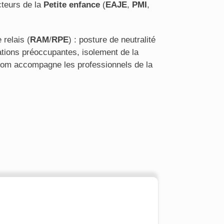
cteurs de la
Petite enfance
(
EAJE
,
PMI
,
 relais (
RAM
/
RPE
) : posture de neutralité
ations préoccupantes, isolement de la
s.com accompagne les professionnels de la
.