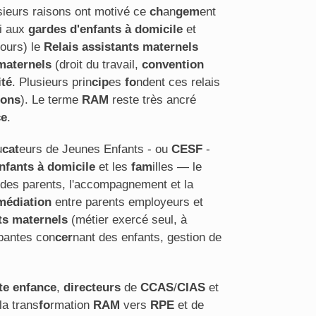
usieurs raisons ont motivé ce
ch
an
gem
ent
si aux
gardes d'enfants à domicile
et
jours) le
Relais assistants maternels
maternels
(droit du travail,
convention
ité
. Plusieurs prin
cip
es
fo
ndent ces relais
ions
). Le terme
RAM
reste très ancré
ce
.
u
cat
eurs de Jeunes Enfants - ou
CESF
-
nfants à domicile
et les
fam
illes — le
 des parents, l'accompagnement et la
médiation
entre parents employeurs et
ts maternels
(métier exercé seul, à
pantes con
cer
nant des enfants, gestion de
te enfance
,
directeurs
de
CCAS
/
CIAS
et
la trans
fo
rmation
RAM
vers
RPE
et de