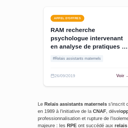
APPEL D'OFFRES
RAM recherche
psychologue intervenant
en analyse de pratiques -
Oise
#Relais assistants maternels
Voir 
26/09/2019
Le
Relais assistants maternels
s'inscrit 
en 1989 à l'initiative de la
CNAF
, dével
op
professionnalisation et rupture de l'isole
majeure : les
RPE
ont succédé aux
relai