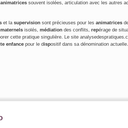
s
animatrices
souvent isolées, articulation avec les autres a
s
et la
supervision
sont précieuses pour les
animatrices
de
 maternels
isolés,
médiation
des conflits,
rep
érage de situ
aborer cette pratique singulière. Le site analysedespratique
ite enfance
pour le d
isp
ositif dans sa dénomination actuelle
o