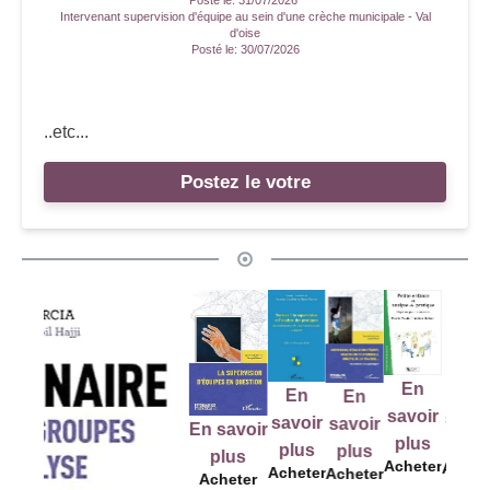
Posté le:
31/07/2026
Intervenant supervision d'équipe au sein d'une crèche municipale - Val
d'oise
Posté le:
30/07/2026
..etc...
Postez le votre
En
E
En
En
En
savoir
savo
savoir
savoir
savoir
En savoir
plus
plu
plus
plus
plus
plus
Acheter
Ache
Acheter
Acheter
Acheter
Acheter