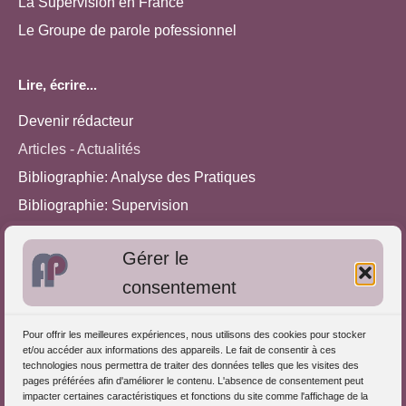
La Supervision en France
Le Groupe de parole pofessionnel
Lire, écrire...
Devenir rédacteur
Articles - Actualités
Bibliographie: Analyse des Pratiques
Bibliographie: Supervision
Bibliographie: Autres méthodes
Gérer le
Approches de l'Analyse des pratiques
consentement
Autres informations
Pour offrir les meilleures expériences, nous utilisons des cookies pour stocker
S'inscrire dans l'Annuaire
et/ou accéder aux informations des appareils. Le fait de consentir à ces
technologies nous permettra de traiter des données telles que les visites des
Publiez vos formations
pages préférées afin d'améliorer le contenu. L'absence de consentement peut
impacter certaines caractéristiques et fonctions du site comme l'affichage de la