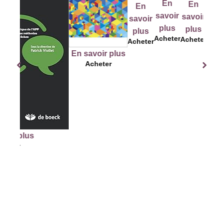
E
En
En
En
En
savo
savoir
savoir
savoir
savoir
plu
plus
plus
plus
plus
Ache
Acheter
Acheter
Acheter
Acheter
En savoir plus
Acheter
us