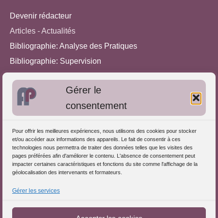
Devenir rédacteur
Articles - Actualités
Bibliographie: Analyse des Pratiques
Bibliographie: Supervision
Bibliographie: Autres méthodes
Gérer le
Approches de l'Analyse des pratiques
consentement
Autres informations
Pour offrir les meilleures expériences, nous utilisons des cookies pour stocker
S'inscrire dans l'Annuaire
et/ou accéder aux informations des appareils. Le fait de consentir à ces
technologies nous permettra de traiter des données telles que les visites des
Publiez vos formations
pages préférées afin d'améliorer le contenu. L'absence de consentement peut
impacter certaines caractéristiques et fonctions du site comme l'affichage de la
Charte déontologique
géolocalisation des intervenants et formateurs.
Références d'intervention
Gérer les services
Partenaires du Portail