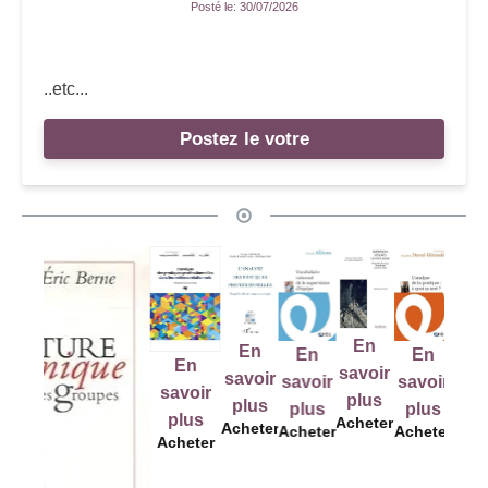
Posté le:
30/07/2026
..etc...
Postez le votre
En
En
En
En
En
En
savo
savoir
savoir
savoir
savoir
savoir
plu
plus
plus
plus
plus
Achet
plus
Acheter
Acheter
Acheter
Acheter
Acheter