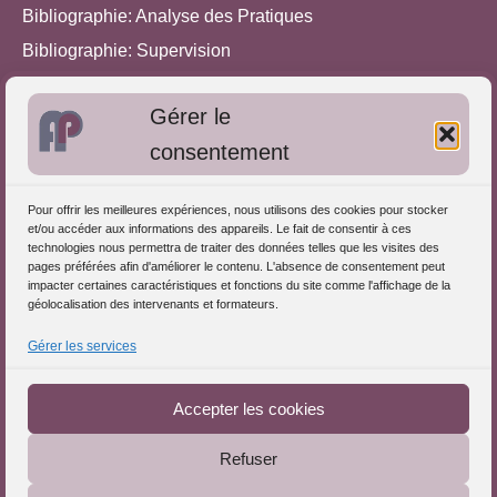
Bibliographie: Analyse des Pratiques
Bibliographie: Supervision
Bibliographie: Autres méthodes
Gérer le
Approches de l'Analyse des pratiques
consentement
Autres informations
Pour offrir les meilleures expériences, nous utilisons des cookies pour stocker
S'inscrire dans l'Annuaire
et/ou accéder aux informations des appareils. Le fait de consentir à ces
technologies nous permettra de traiter des données telles que les visites des
Publiez vos formations
pages préférées afin d'améliorer le contenu. L'absence de consentement peut
impacter certaines caractéristiques et fonctions du site comme l'affichage de la
Charte déontologique
géolocalisation des intervenants et formateurs.
Références d'intervention
Gérer les services
Téléchargez le Guide
Partenaires du Portail
Accepter les cookies
Refuser
Le Portail de l'Analyse des Pratiques © 2025 - Tous droits