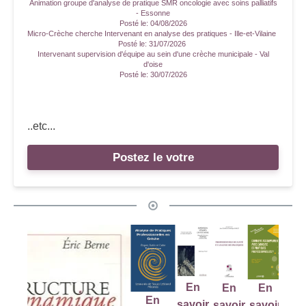
Animation groupe d'analyse de pratique SMR oncologie avec soins palliatifs
- Essonne
Posté le:
04/08/2026
Micro-Crèche cherche Intervenant en analyse des pratiques - Ille-et-Vilaine
Posté le:
31/07/2026
Intervenant supervision d'équipe au sein d'une crèche municipale - Val
d'oise
Posté le:
30/07/2026
..etc...
Postez le votre
En
savoir
plus
Acheter
E
En
En
En
En
sav
savoir
savoir
savoir