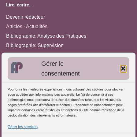
Lire, écrire...
Devenir rédacteur
Articles - Actualités
Bibliographie: Analyse des Pratiques
Bibliographie: Supervision
Bibliographie: Autres méthodes
Gérer le
Approches de l'Analyse des pratiques
consentement
Autres informations
Pour offrir les meilleures expériences, nous utilisons des cookies pour stocker
S'inscrire dans l'Annuaire
et/ou accéder aux informations des appareils. Le fait de consentir à ces
technologies nous permettra de traiter des données telles que les visites des
Publiez vos formations
pages préférées afin d'améliorer le contenu. L'absence de consentement peut
impacter certaines caractéristiques et fonctions du site comme l'affichage de la
Charte déontologique
géolocalisation des intervenants et formateurs.
Références d'intervention
Gérer les services
Partenaires du Portail