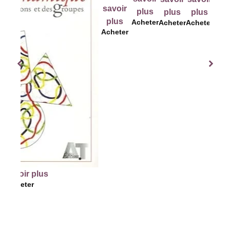
savoir
pl
plus
plus
plus
Ach
plus
Acheter
Acheter
Acheter
Acheter
r plus
ter