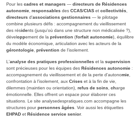
Pour les
cadres et managers
—
directeurs de Résidences
autonomie
,
responsables
des
CCAS
/
CIAS
et
collectivités
,
directeurs
d'
associations
gestionnaires
— le pilotage
combine plusieurs défis : accompagnement du vieillissement
des rés
ide
nts (jusqu'où dans une structure non médicalisée ?),
dével
opp
ement de la
prévention
(
forfait autonomie
), équilibre
du modèle économique, articulation avec les acteurs de la
gérontologie
,
prévention
de l'isolement.
L'
analyse des pratiques professionnelles
et la
supervision
sont précieuses pour les équipes des
Résidences autonomie
:
accompagnement du vieillissement et de la perte d'autono
mie
,
confrontation à l'isolement, aux
Crises
et à la fin de vie,
dilemmes (maintien ou orientation),
refus de soins
,
ch
arge
émotionnelle. Elles offrent un espace pour élaborer ces
situations. Le site analysedespratiques.com accompagne les
structures pour
personnes âgées
. Voir aussi les étiquettes
EHPAD
et
Résidence service senior
.