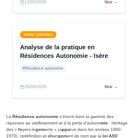
Voir →
12/03/2026
APPEL D'OFFRES
Analyse de la pratique en
Résidences Autonomie - Isère
#Résidence autonomie
Voir →
26/09/2025
La
Résidence autonomie
s'inscrit dans la gamme des
réponses au vieillissement et à la perte d'autono
mie
: héritage
des «
fo
yers-lo
gem
ents » (a
ppa
rus dans les années 1960-
1970), redéfinition et
ch
an
gem
ent de nom par la
loi ASV