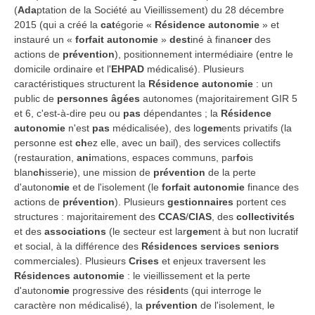
(
Ada
ptation de la Société au Vieillissement) du 28 décembre
2015 (qui a créé la
cat
égorie «
Résidence autonomie
» et
instauré un «
forfait autonomie
»
dest
iné à finan
cer
des
actions de
prévention
), positionnement intermédiaire (entre le
domicile ordinaire et l'
EHPAD
médicalisé). Plusieurs
caractéristiques structurent la
Résidence autonomie
: un
public de
personnes âgées
autonomes (majoritairement GIR 5
et 6, c'est-à-dire peu ou
pas
dépendantes ; la
Résidence
autonomie
n'est
pas
médicalisée), des lo
gem
ents privatifs (la
personne est
ch
ez elle, avec un bail), des services collectifs
(restauration,
ani
mations, espaces communs, par
fo
is
blan
ch
isserie), une mission de
prévention
de la perte
d'autono
mie
et de l'isolement (le
forfait autonomie
finance des
actions de
prévention
). Plusieurs
gestionnaires
portent ces
structures : majoritairement des
CCAS
/
CIAS
, des
collectivités
et des
associations
(le secteur est lar
gem
ent à but non lucratif
et social, à la différence des
Résidences services seniors
commerciales). Plusieurs
Crises
et enjeux traversent les
Résidences autonomie
: le vieillissement et la perte
d'autono
mie
progressive des rés
ide
nts (qui interroge le
caractère non médicalisé), la
prévention
de l'isolement, le