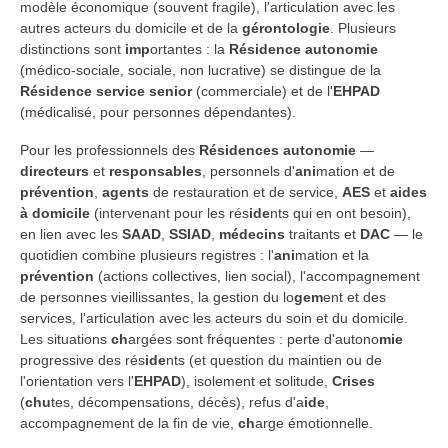
modèle économique (souvent fragile), l'articulation avec les
autres acteurs du domicile et de la
gérontologie
. Plusieurs
distinctions sont
imp
ortantes : la
Résidence autonomie
(médico-sociale, sociale, non lucrative) se distingue de la
Résidence service senior
(commerciale) et de l'
EHPAD
(médicalisé, pour personnes dépendantes).
Pour les professionnels des
Résidences autonomie
—
directeurs
et
responsables
, personnels d'
ani
mation et de
prévention
,
agents
de restauration et de service,
AES
et
aides
à domicile
(intervenant pour les rés
ide
nts qui en ont besoin),
en lien avec les
SAAD
,
SSIAD
,
médecins
traitants et
DAC
— le
quotidien combine plusieurs registres : l'
ani
mation et la
prévention
(actions collectives, lien social), l'accompagnement
de personnes vieillissantes, la gestion du lo
gem
ent et des
services, l'articulation avec les acteurs du soin et du domicile.
Les situations
ch
argées sont fréquentes : perte d'autono
mie
progressive des rés
ide
nts (et question du maintien ou de
l'orientation vers l'
EHPAD
), isolement et solitude,
Crises
(
chu
tes, décompensations, décès), refus d'a
ide
,
accompagnement de la fin de vie,
ch
arge émotionnelle.