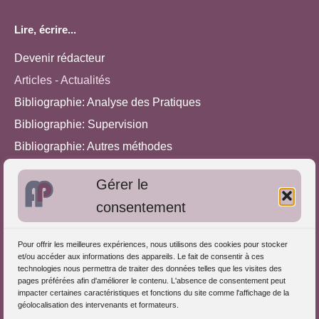
Lire, écrire...
Devenir rédacteur
Articles - Actualités
Bibliographie: Analyse des Pratiques
Bibliographie: Supervision
Bibliographie: Autres méthodes
Approches de l'Analyse des pratiques
Gérer le
consentement
Autres informations
S'inscrire dans l'Annuaire
Pour offrir les meilleures expériences, nous utilisons des cookies pour stocker
et/ou accéder aux informations des appareils. Le fait de consentir à ces
Publiez vos formations
technologies nous permettra de traiter des données telles que les visites des
pages préférées afin d'améliorer le contenu. L'absence de consentement peut
Charte déontologique
impacter certaines caractéristiques et fonctions du site comme l'affichage de la
Références d'intervention
géolocalisation des intervenants et formateurs.