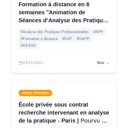
Formation à distance en 6
semaines "Animation de
Séances d’Analyse des Pratiques
Professionnelles" (ASAPP) avec
#Analyse des Pratiques Professionnelles
#APP
la méthodologie GEASE
#Formation à distance
#GAP
#GAPP
#GEASE
Voir →
03/11/2022
APPEL D'OFFRES
École privée sous contrat
recherche intervenant en analyse
de la pratique - Paris |
Pourvu en