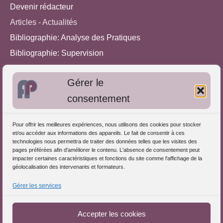
Devenir rédacteur
Articles - Actualités
Bibliographie: Analyse des Pratiques
Bibliographie: Supervision
Bibliographie: Autres méthodes
Gérer le
Approches de l'Analyse des pratiques
consentement
Autres informations
Pour offrir les meilleures expériences, nous utilisons des cookies pour stocker
S'inscrire dans l'Annuaire
et/ou accéder aux informations des appareils. Le fait de consentir à ces
technologies nous permettra de traiter des données telles que les visites des
Publiez vos formations
pages préférées afin d'améliorer le contenu. L'absence de consentement peut
impacter certaines caractéristiques et fonctions du site comme l'affichage de la
Charte déontologique
géolocalisation des intervenants et formateurs.
Références d'intervention
Gérer les services
Partenaires du Portail
Accepter les cookies