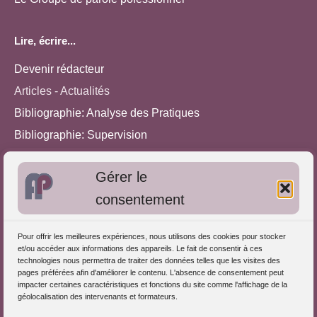
Lire, écrire...
Devenir rédacteur
Articles - Actualités
Bibliographie: Analyse des Pratiques
Bibliographie: Supervision
Bibliographie: Autres méthodes
Gérer le
Approches de l'Analyse des pratiques
consentement
Autres informations
Pour offrir les meilleures expériences, nous utilisons des cookies pour stocker
S'inscrire dans l'Annuaire
et/ou accéder aux informations des appareils. Le fait de consentir à ces
technologies nous permettra de traiter des données telles que les visites des
Publiez vos formations
pages préférées afin d'améliorer le contenu. L'absence de consentement peut
impacter certaines caractéristiques et fonctions du site comme l'affichage de la
Charte déontologique
géolocalisation des intervenants et formateurs.
Références d'intervention