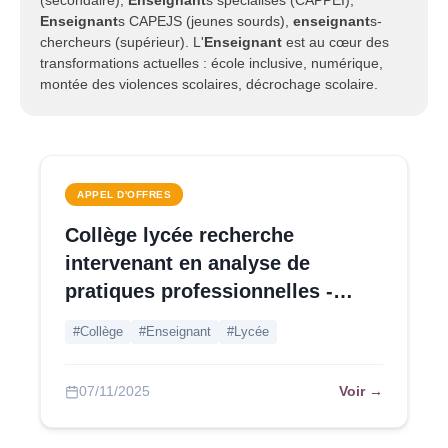
(secondaire),
Enseignant
s spécialisés (CAPPEI),
Enseignant
s CAPEJS (jeunes sourds),
enseignant
s-
chercheurs (supérieur). L'
Enseignant
est au cœur des
transformations actuelles : école inclusive, numérique,
montée des violences scolaires, décrochage scolaire.
APPEL D'OFFRES
Collège lycée recherche
intervenant en analyse de
pratiques professionnelles -
Calvados
#Collège
#Enseignant
#Lycée
Voir →
07/11/2025