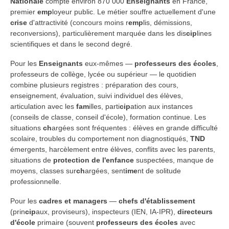
Nationale
compte environ 870 000
Enseignants
en France,
premier
emp
loyeur public. Le métier souffre actuellement d'une
crise
d'attractivité (concours moins r
emp
lis, démissions,
reconversions), particulièrement marquée dans les dis
cip
lines
scientifiques et dans le second degré.
Pour les
Enseignants
eux-mêmes —
professeurs des écoles
,
professeurs de collège, lycée ou supérieur — le quotidien
combine plusieurs registres : préparation des cours,
enseignement, évaluation, suivi individuel des élèves,
articulation avec les
fam
illes, parti
cip
ation aux instances
(conseils de classe, conseil d'école), formation continue. Les
situations
ch
argées sont fréquentes : élèves en grande difficulté
scolaire, troubles du comportement non diagnostiqués,
TND
émergents, harcèlement entre élèves, conflits avec les parents,
situations de
protection de l'enfance
suspectées, manque de
moyens, classes sur
ch
argées, sent
ime
nt de solitude
professionnelle.
Pour les
cadres et managers
—
chefs d'établissement
(prin
cip
aux, proviseurs), inspecteurs (IEN, IA-IPR),
directeurs
d'école
primaire (souvent
professeurs des écoles
avec