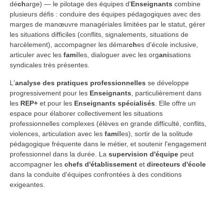
dé
ch
arge) — le pilotage des équipes d'
Enseignants
combine
plusieurs défis : conduire des équipes pédagogiques avec des
marges de manœuvre managériales limitées par le statut, gérer
les situations difficiles (conflits, signalements, situations de
harcèlement), accompagner les démar
ch
es d'école inclusive,
articuler avec les
fam
illes, dialoguer avec les org
ani
sations
syndicales très présentes.
L'
analyse des pratiques professionnelles
se développe
progressivement pour les
Enseignants
, particulièrement dans
les
REP+
et pour les
Enseignants spécialisés
. Elle offre un
espace pour élaborer collectivement les situations
professionnelles complexes (élèves en grande difficulté, conflits,
violences, articulation avec les
fam
illes), sortir de la solitude
pédagogique fréquente dans le métier, et soutenir l'engagement
professionnel dans la durée. La
supervision d'équipe
peut
accompagner les
chefs d'établissement
et
directeurs d'école
dans la conduite d'équipes confrontées à des conditions
exigeantes.