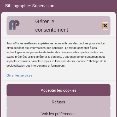
Bibliographie: Supervision
Bibliographie: Autres méthodes
Gérer le
Approches de l'Analyse des pratiques
consentement
Autres informations
Pour offrir les meilleures expériences, nous utilisons des cookies pour stocker
S'inscrire dans l'Annuaire
et/ou accéder aux informations des appareils. Le fait de consentir à ces
technologies nous permettra de traiter des données telles que les visites des
Publiez vos formations
pages préférées afin d'améliorer le contenu. L'absence de consentement peut
impacter certaines caractéristiques et fonctions du site comme l'affichage de la
Charte déontologique
géolocalisation des intervenants et formateurs.
Références d'intervention
Gérer les services
Partenaires du Portail
Accepter les cookies
Refuser
Le Portail de l'Analyse des Pratiques © 2025 - Tous droits
Voir les préférences
réservés