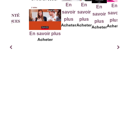
En
En
En
En
En
savoir
savoir
savoir
savoir
savo
plus
plus
plus
plus
plu
Acheter
Acheter
Acheter
Acheter
Ache
En savoir plus
Acheter
us