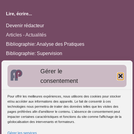
Lire, écrire...
Devenir rédacteur
Articles - Actualités
Bibliographie: Analyse des Pratiques
Bibliographie: Supervision
Bibliographie: Autres méthodes
Gérer le
Approches de l'Analyse des pratiques
consentement
Autres informations
Pour offrir les meilleures expériences, nous utilisons des cookies pour stocker
S'inscrire dans l'Annuaire
et/ou accéder aux informations des appareils. Le fait de consentir à ces
technologies nous permettra de traiter des données telles que les visites des
Publiez vos formations
pages préférées afin d'améliorer le contenu. L'absence de consentement peut
impacter certaines caractéristiques et fonctions du site comme l'affichage de la
Charte déontologique
géolocalisation des intervenants et formateurs.
Références d'intervention
Gérer les services