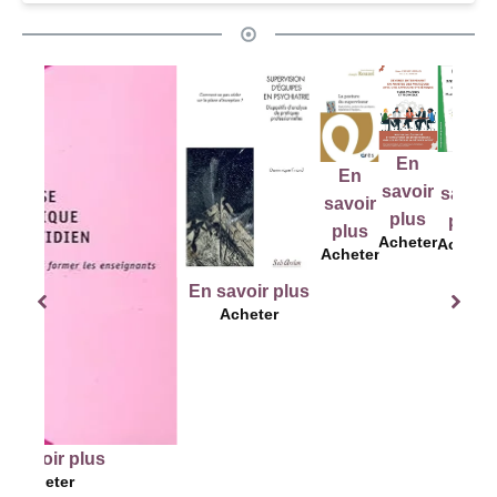
En
savoir
plus
Acheter
En
En
En
savoir
savoir
sa
savoir
plus
plus
p
plus
Acheter
Acheter
Ach
Acheter
En savoir plus
Acheter
lus