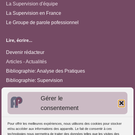
La Supervision d'équipe
La Supervision en France
Le Groupe de parole pofessionnel
Lire, écrire...
Devenir rédacteur
Articles - Actualités
Bibliographie: Analyse des Pratiques
Bibliographie: Supervision
Bibliographie: Autres méthodes
Gérer le
Approches de l'Analyse des pratiques
consentement
Autres informations
Pour offrir les meilleures expériences, nous utilisons des cookies pour stocker
S'inscrire dans l'Annuaire
et/ou accéder aux informations des appareils. Le fait de consentir à ces
technologies nous permettra de traiter des données telles que les visites des