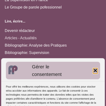
Le Groupe de parole pofessionnel
Lire, écrire...
Devenir rédacteur
Articles - Actualités
Bibliographie: Analyse des Pratiques
Bibliographie: Supervision
Bibliographie: Autres méthodes
Gérer le
Approches de l'Analyse des pratiques
consentement
Autres informations
Pour offrir les meilleures expériences, nous utilisons des cookies pour stocker
S'inscrire dans l'Annuaire
et/ou accéder aux informations des appareils. Le fait de consentir à ces
technologies nous permettra de traiter des données telles que les visites des
Publiez vos formations
pages préférées afin d'améliorer le contenu. L'absence de consentement peut
impacter certaines caractéristiques et fonctions du site comme l'affichage de la
Charte déontologique