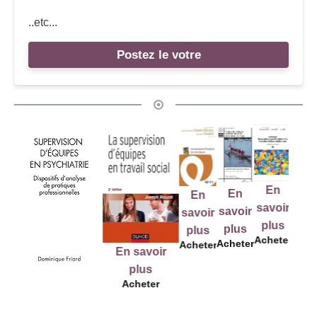
..etc...
Postez le votre
En
En
E
En
En
savoir
savoir
savo
savoir
savoir
plus
plus
plu
plus
plus
Acheter
Acheter
Ache
Acheter
Acheter
En savoir
plus
Acheter