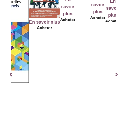
En
En
savoir
savoir
savoir
savo
plus
plus
plus
plu
Acheter
Acheter
Acheter
Achet
En savoir plus
Acheter
us