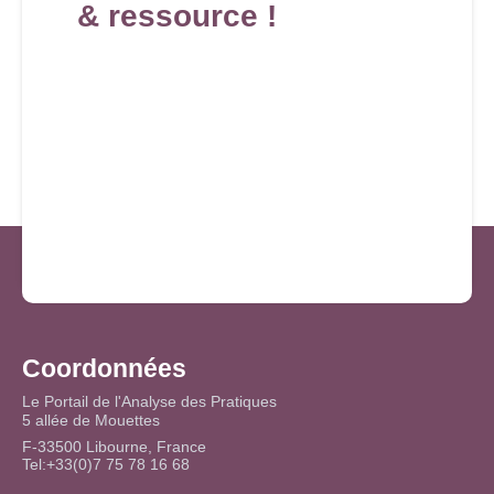
& ressource !
Coordonnées
Le Portail de l'Analyse des Pratiques
5 allée de Mouettes
F-33500 Libourne, France
Tel:+33(0)7 75 78 16 68