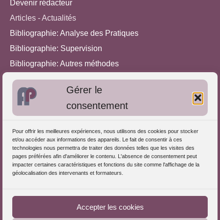
Devenir rédacteur
Articles - Actualités
Bibliographie: Analyse des Pratiques
Bibliographie: Supervision
Bibliographie: Autres méthodes
Approches de l'Analyse des pratiques
Gérer le
consentement
Autres informations
S'inscrire dans l'Annuaire
Pour offrir les meilleures expériences, nous utilisons des cookies pour stocker
et/ou accéder aux informations des appareils. Le fait de consentir à ces
Publiez vos formations
technologies nous permettra de traiter des données telles que les visites des
pages préférées afin d'améliorer le contenu. L'absence de consentement peut
Charte déontologique
impacter certaines caractéristiques et fonctions du site comme l'affichage de la
Références d'intervention
géolocalisation des intervenants et formateurs.
Téléchargez le Guide
Partenaires du Portail
Accepter les cookies