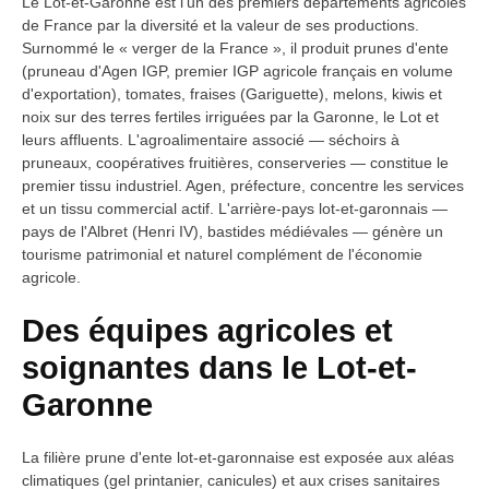
Le Lot-et-Garonne est l'un des premiers départements agricoles
de France par la diversité et la valeur de ses productions.
Surnommé le « verger de la France », il produit prunes d'ente
(pruneau d'Agen IGP, premier IGP agricole français en volume
d'exportation), tomates, fraises (Gariguette), melons, kiwis et
noix sur des terres fertiles irriguées par la Garonne, le Lot et
leurs affluents. L'agroalimentaire associé — séchoirs à
pruneaux, coopératives fruitières, conserveries — constitue le
premier tissu industriel. Agen, préfecture, concentre les services
et un tissu commercial actif. L'arrière-pays lot-et-garonnais —
pays de l'Albret (Henri IV), bastides médiévales — génère un
tourisme patrimonial et naturel complément de l'économie
agricole.
Des équipes agricoles et
soignantes dans le Lot-et-
Garonne
La filière prune d'ente lot-et-garonnaise est exposée aux aléas
climatiques (gel printanier, canicules) et aux crises sanitaires