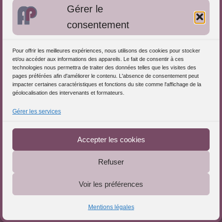
Gérer le
Approches de l'Analyse des pratiques
consentement
Autres informations
Pour offrir les meilleures expériences, nous utilisons des cookies pour stocker
S'inscrire dans l'Annuaire
et/ou accéder aux informations des appareils. Le fait de consentir à ces
technologies nous permettra de traiter des données telles que les visites des
Publiez vos formations
pages préférées afin d'améliorer le contenu. L'absence de consentement peut
impacter certaines caractéristiques et fonctions du site comme l'affichage de la
Charte déontologique
géolocalisation des intervenants et formateurs.
Références d'intervention
Gérer les services
Téléchargez le Guide
Partenaires du Portail
Accepter les cookies
Refuser
Le Portail de l'Analyse des Pratiques © 2025 - Tous droits
Voir les préférences
réservés
Mentions légales