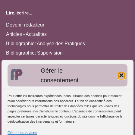
Lire, écrire...
Devenir rédacteur
Articles - Actualités
Bibliographie: Analyse des Pratiques
Bibliographie: Supervision
Bibliographie: Autres méthodes
Gérer le
Approches de l'Analyse des pratiques
consentement
Autres informations
Pour offrir les meilleures expériences, nous utilisons des cookies pour stocker
S'inscrire dans l'Annuaire
et/ou accéder aux informations des appareils. Le fait de consentir à ces
technologies nous permettra de traiter des données telles que les visites des
Publiez vos formations
pages préférées afin d'améliorer le contenu. L'absence de consentement peut
impacter certaines caractéristiques et fonctions du site comme l'affichage de la
Charte déontologique
géolocalisation des intervenants et formateurs.
Références d'intervention
Gérer les services