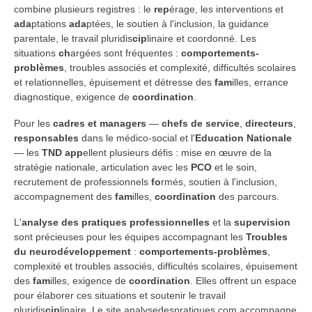
combine plusieurs registres : le
rep
érage, les interventions et
ada
ptations
ada
ptées, le soutien à l'inclusion, la guidance
parentale, le travail pluridis
cip
linaire et coordonné. Les
situations
ch
argées sont fréquentes :
comportements-
problèmes
, troubles associés et complexité, difficultés scolaires
et relationnelles, épuisement et détresse des
fam
illes, errance
diagnostique, exigence de
coordination
.
Pour les
cadres et managers
—
chefs de service
,
directeurs
,
responsables
dans le médico-social et l'
Education Nationale
— les
TND
app
ellent plusieurs défis : mise en œuvre de la
stratégie nationale, articulation avec les
PCO
et le soin,
recrutement de professionnels
fo
rmés, soutien à l'inclusion,
accompagnement des
fam
illes,
coordination
des parcours.
L'
analyse des pratiques professionnelles
et la
supervision
sont précieuses pour les équipes accompagnant les
Troubles
du neurodéveloppement
:
comportements-problèmes
,
complexité et troubles associés, difficultés scolaires, épuisement
des
fam
illes, exigence de
coordination
. Elles offrent un espace
pour élaborer ces situations et soutenir le travail
pluridis
cip
linaire. Le site analysedespratiques.com accompagne