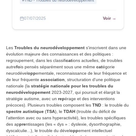
#TND - Troubles du neurodéveloppement
Voir →
07/07/2025
Les
Troubles du neurodéveloppement
s'inscrivent dans une
évolution majeure des connaissances et des politiques :
regroupement, dans les classifi
cat
ions actuelles, de troubles
autre
fo
is pensés séparément sous une même
cat
égorie
neurodével
opp
ementale, reconnaissance de leur fréquence et
de leur fréquente
association
, structuration d'une politique
nationale (la
stratégie nationale pour les troubles du
neurodéveloppement
2023-2027, qui poursuit et élargit la
stratégie autisme, avec un
rep
érage et des interventions
précoces). Plusieurs troubles composent les
TND
: le trouble du
spectre autistique
(
TSA
), le
TDAH
(trouble du déficit de
l'attention avec ou sans hyperactivité), les troubles spécifiques
des ap
pre
ntissages (les « dys » : dyslexie, dysorthographie,
dyscalculie...), le trouble du dével
opp
ement intellectuel