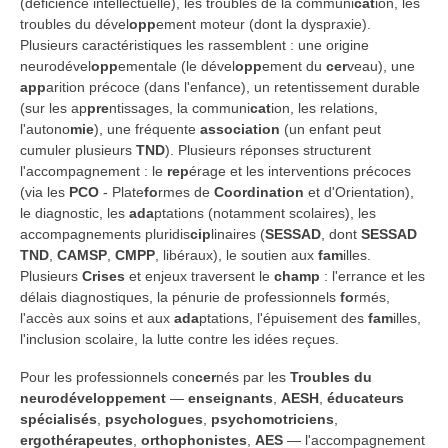
(déficience intellectuelle), les troubles de la communi
cat
ion, les
troubles du dével
opp
ement moteur (dont la dyspraxie).
Plusieurs caractéristiques les rassemblent : une origine
neurodével
opp
ementale (le dével
opp
ement du
cer
veau), une
app
arition précoce (dans l'enfance), un retentissement durable
(sur les ap
pre
ntissages, la communi
cat
ion, les relations,
l'autono
mie
), une fréquente
association
(un enfant peut
cumuler plusieurs
TND
). Plusieurs réponses structurent
l'accompagnement : le
rep
érage et les interventions précoces
(via les
PCO
- Plate
fo
rmes de
Coordination
et d'Orientation),
le diagnostic, les
ada
ptations (notamment scolaires), les
accompagnements pluridis
cip
linaires (
SESSAD
, dont
SESSAD
TND
,
CAMSP
,
CMPP
, libéraux), le soutien aux
fam
illes.
Plusieurs
Crises
et enjeux traversent le
ch
amp
: l'errance et les
délais diagnostiques, la pénurie de professionnels
fo
rmés,
l'accès aux soins et aux
ada
ptations, l'épuisement des
fam
illes,
l'inclusion scolaire, la lutte contre les idées reçues.
Pour les professionnels con
cer
nés par les
Troubles du
neurodéveloppement
—
enseignants
,
AESH
,
éducateurs
spécialisés
,
psychologues
,
psychomotriciens
,
ergothérapeutes
,
orthophonistes
,
AES
— l'accompagnement