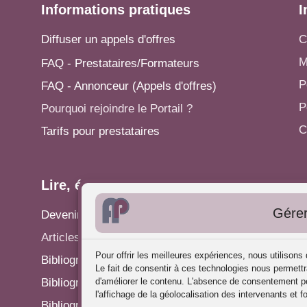
Informations pratiques
I
Diffuser un appels d'offres
C
M
FAQ - Prestataires/Formateurs
P
FAQ - Annonceur (Appels d'offres)
P
Pourquoi rejoindre le Portail ?
C
Tarifs pour prestataires
Lire, écrire...
A
Gérer
Devenir rédacteur
S
Articles - Actualités
P
Pour offrir les meilleures expériences, nous utilison
Bibliographie: Analyse des Pratiques
C
Le fait de consentir à ces technologies nous permettr
Bibliographie: Supervision
d'améliorer le contenu. L'absence de consentement pe
R
l'affichage de la géolocalisation des intervenants et f
Bibliographie: Autres méthodes
P