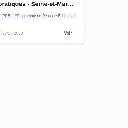
pratiques - Seine-et-Marne
|
Pourvu en offres au 15/11
#PRE
#Programme de Réussite Éducative
Voir →
27/10/2023