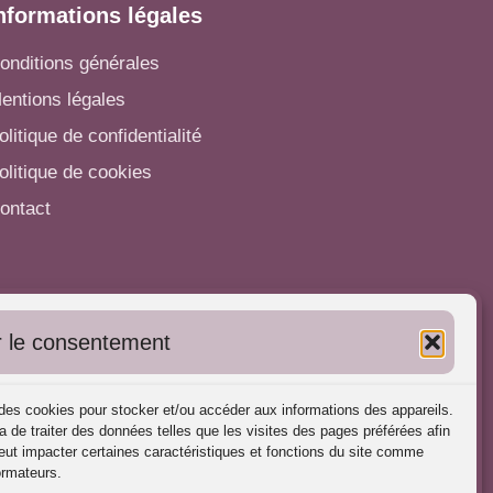
nformations légales
onditions générales
entions légales
olitique de confidentialité
olitique de cookies
ontact
utres informations
 le consentement
'inscrire dans l'Annuaire
ubliez vos formations
s des cookies pour stocker et/ou accéder aux informations des appareils.
harte déontologique
a de traiter des données telles que les visites des pages préférées afin
ut impacter certaines caractéristiques et fonctions du site comme
éférences d'intervention
ormateurs.
artenaires du Portail