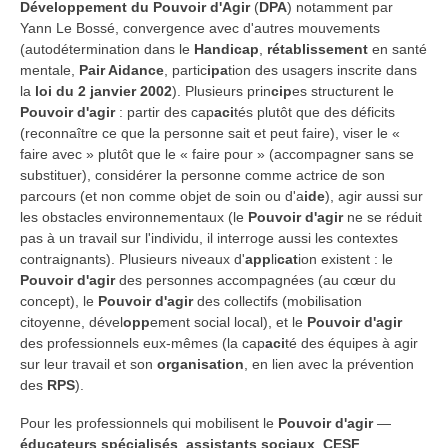
Développement du Pouvoir d'Agir
(
DPA
) notamment par
Yann Le Bossé, convergence avec d'autres mouvements
(autodétermination dans le
Handicap
,
rétablissement
en santé
mentale,
Pair Aidance
, partic
ipa
tion des usagers inscrite dans
la
loi du 2 janvier 2002
). Plusieurs prin
cip
es structurent le
Pouvoir d'agir
: partir des cap
aci
tés plutôt que des déficits
(reconnaître ce que la personne sait et peut faire), viser le «
faire avec » plutôt que le « faire pour » (accompagner sans se
substituer), considérer la personne comme actrice de son
parcours (et non comme objet de soin ou d'a
ide
), agir aussi sur
les obstacles environnementaux (le
Pouvoir d'agir
ne se réduit
pas à un travail sur l'individu, il interroge aussi les contextes
contraignants). Plusieurs niveaux d'
app
li
cat
ion existent : le
Pouvoir d'agir
des personnes accompagnées (au cœur du
concept), le
Pouvoir d'agir
des collectifs (mobilisation
citoyenne, dével
opp
ement social local), et le
Pouvoir d'agir
des professionnels eux-mêmes (la cap
aci
té des équipes à agir
sur leur travail et son
organisation
, en lien avec la prévention
des
RPS
).
Pour les professionnels qui mobilisent le
Pouvoir d'agir
—
éducateurs spécialisés
,
assistants sociaux
,
CESF
,