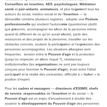
Conseillers en insertion
,
AES
,
psychologues
,
Médiateur
santé
et
pair-aidants
,
animateurs
, et plus lar
gem
ent tous les
acteurs du social, médico-social et de l'
Insertion
— la
démar
ch
e combine plusieurs registres : adopter une
Posture
professionnelle
qui soutient l'autono
mie
(questionner plutôt
que
pre
scrire, accompagner les
ch
oix de la personne même
quand ils diffèrent de ce qu'on aurait
ch
oisi), partir des
ressources et des projets de la personne, travailler sur les
obstacles concrets, soutenir la partic
ipa
tion et l'ex
pre
ssion des
personnes accompagnées. Les situations
ch
argées sont
fréquentes : tension entre le
Pouvoir d'agir
et la protection
(jusqu'où respecter un
ch
oix risqué ?), résistances
institutionnelles (les
organisation
s ne sont pas toujours
conçues pour favoriser le
Pouvoir d'agir
), écart entre l'idéal
partic
ipa
tif et la réalité des contraintes, difficulté à « lâ
ch
er » la
position d'expert.
Pour les
cadres et managers
—
directeurs d'ESSMS
,
chefs
de service
,
responsables
de l'
Insertion
et du social — le
Pouvoir d'agir
est un enjeu d'encadrement à double titre :
soutenir le
développement du Pouvoir d'agir
des personnes