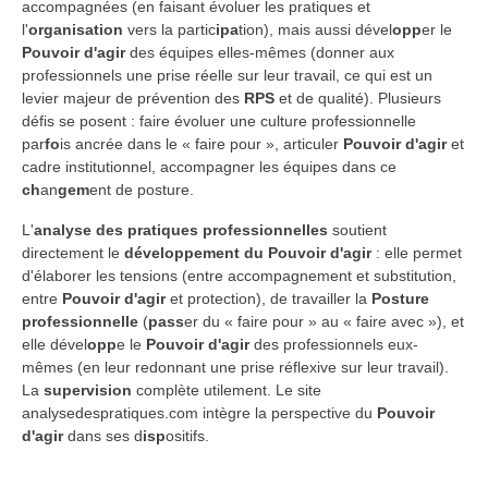
accompagnées (en faisant évoluer les pratiques et
l'
organisation
vers la partic
ipa
tion), mais aussi dével
opp
er le
Pouvoir d'agir
des équipes elles-mêmes (donner aux
professionnels une prise réelle sur leur travail, ce qui est un
levier majeur de prévention des
RPS
et de qualité). Plusieurs
défis se posent : faire évoluer une culture professionnelle
par
fo
is ancrée dans le « faire pour », articuler
Pouvoir d'agir
et
cadre institutionnel, accompagner les équipes dans ce
ch
an
gem
ent de posture.
L'
analyse des pratiques professionnelles
soutient
directement le
développement du Pouvoir d'agir
: elle permet
d'élaborer les tensions (entre accompagnement et substitution,
entre
Pouvoir d'agir
et protection), de travailler la
Posture
professionnelle
(
pass
er du « faire pour » au « faire avec »), et
elle dével
opp
e le
Pouvoir d'agir
des professionnels eux-
mêmes (en leur redonnant une prise réflexive sur leur travail).
La
supervision
complète utilement. Le site
analysedespratiques.com intègre la perspective du
Pouvoir
d'agir
dans ses d
isp
ositifs.