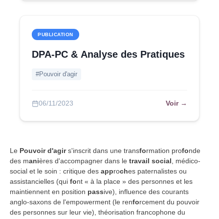
PUBLICATION
DPA-PC & Analyse des Pratiques
#Pouvoir d'agir
Voir →
06/11/2023
Le
Pouvoir d'agir
s'inscrit dans une trans
fo
rmation pro
fo
nde
des m
ani
ères d'accompagner dans le
travail social
, médico-
social et le soin : critique des
app
ro
ch
es paternalistes ou
assistancielles (qui
fo
nt « à la place » des personnes et les
maintiennent en position
pass
ive), influence des courants
anglo-saxons de l'empowerment (le ren
fo
rcement du pouvoir
des personnes sur leur vie), théorisation francophone du