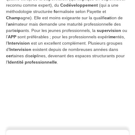
reconnu comme expert), du
Codéveloppement
(qui a une
méthodologie structurée
fo
rmalisée selon Payette et
Ch
amp
agne). Elle est moins exigeante sur la qualifi
cat
ion de
l'
ani
mateur mais demande une maturité professionnelle des
parti
cip
ants. Pour les jeunes professionnels, la
supervision
ou
l'
APP
sont préférables ; pour les professionnels expér
ime
ntés,
l'
Intervision
est un excellent complément. Plusieurs groupes
d'
Intervision
existent depuis de nombreuses années dans
cer
taines dis
cip
lines, devenant des espaces structurants pour
l'
Identité professionnelle
.