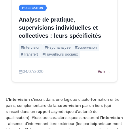
PUBLICATION
Analyse de pratique,
supervisions individuelles et
collectives : leurs spécificités
#Intervision
#Psychanalyse
#Supervision
#Transfert
#Travailleurs sociaux
Voir →
04/07/2020
L'
Intervision
s'inscrit dans une logique d'auto-
fo
rmation entre
pairs, complémentaire de la
supervision
par un tiers (qui
s'inscrit dans un r
app
ort asymétrique d'autorité de
qualifi
cat
ion). Plusieurs caractéristiques structurent l'
Intervision
: absence d'intervenant tiers extérieur (les parti
cip
ants
ani
ment