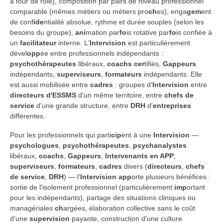
à tour de rôle), composition par pairs de niveau professionnel
comparable (mêmes métiers ou métiers pro
ch
es), enga
gem
ent
de conf
ide
ntialité absolue, rythme et durée souples (selon les
besoins du groupe),
ani
mation par
fo
is rotative par
fo
is confiée à
un
facilitateur
interne. L'
Intervision
est particulièrement
dével
opp
ée entre professionnels indépendants :
psychothérapeutes
libéraux,
coachs
cer
tifiés,
Gappeurs
indépendants,
superviseurs
,
formateurs
indépendants. Elle
est aussi mobilisée entre
cadres
: groupes d'
Intervision
entre
directeurs d'ESSMS
d'un même territoire, entre
chefs de
service
d'une grande structure, entre
DRH
d'
entreprises
différentes.
Pour les professionnels qui parti
cip
ent à une
Intervision
—
psychologues
,
psychothérapeutes
,
psychanalystes
libéraux,
coachs
,
Gappeurs
,
Intervenants en APP
,
superviseurs
,
formateurs
,
cadres
divers (
directeurs
,
chefs
de service
,
DRH
) — l'
Intervision
app
orte plusieurs bénéfices :
sortie de l'isolement professionnel (particulièrement
imp
ortant
pour les indépendants), partage des situations cliniques ou
managériales
ch
argées, élaboration collective sans le coût
d'une
supervision
payante, construction d'une culture