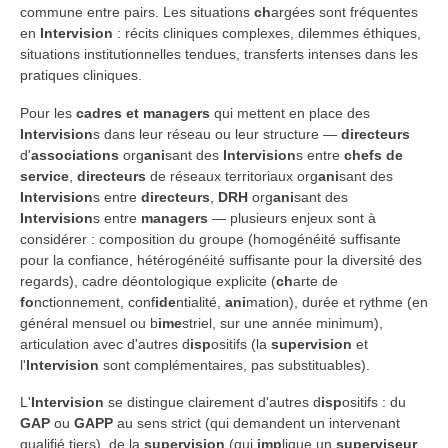
commune entre pairs. Les situations
ch
argées sont fréquentes
en
Intervision
: récits cliniques complexes, dilemmes éthiques,
situations institutionnelles tendues, transferts intenses dans les
pratiques cliniques.
Pour les
cadres et managers
qui mettent en place des
Intervision
s dans leur réseau ou leur structure —
directeurs
d'
associations
org
ani
sant des
Intervision
s entre
chefs de
service
,
directeurs
de réseaux territoriaux org
ani
sant des
Intervision
s entre
directeurs
,
DRH
org
ani
sant des
Intervision
s entre
managers
— plusieurs enjeux sont à
considérer : composition du groupe (homogénéité suffisante
pour la confiance, hétérogénéité suffisante pour la diversité des
regards), cadre déontologique explicite (
ch
arte de
fo
nctionnement, conf
ide
ntialité,
ani
mation), durée et rythme (en
général mensuel ou b
ime
striel, sur une année minimum),
articulation avec d'autres d
isp
ositifs (la
supervision
et
l'
Intervision
sont complémentaires, pas substituables).
L'
Intervision
se distingue clairement d'autres d
isp
ositifs : du
GAP
ou
GAPP
au sens strict (qui demandent un intervenant
qualifié tiers), de la
supervision
(qui
imp
lique un
superviseur