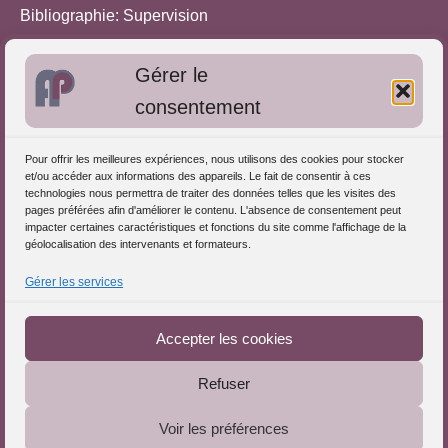
Bibliographie: Supervision
Bibliographie: Autres méthodes
Gérer le
Approches de l'Analyse des pratiques
consentement
Autres informations
Pour offrir les meilleures expériences, nous utilisons des cookies pour stocker
S'inscrire dans l'Annuaire
et/ou accéder aux informations des appareils. Le fait de consentir à ces
technologies nous permettra de traiter des données telles que les visites des
Publiez vos formations
pages préférées afin d'améliorer le contenu. L'absence de consentement peut
impacter certaines caractéristiques et fonctions du site comme l'affichage de la
Charte déontologique
géolocalisation des intervenants et formateurs.
Références d'intervention
Gérer les services
Partenaires du Portail
Accepter les cookies
Refuser
Le Portail de l'Analyse des Pratiques © 2025 - Tous droits
Voir les préférences
réservés