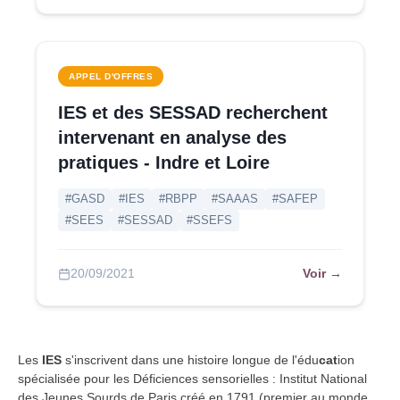
APPEL D'OFFRES
IES et des SESSAD recherchent
intervenant en analyse des
pratiques - Indre et Loire
#GASD
#IES
#RBPP
#SAAAS
#SAFEP
#SEES
#SESSAD
#SSEFS
Voir →
20/09/2021
Les
IES
s'inscrivent dans une histoire longue de l'édu
cat
ion
spécialisée pour les Déficiences sensorielles : Institut National
des Jeunes Sourds de Paris créé en 1791 (premier au monde,