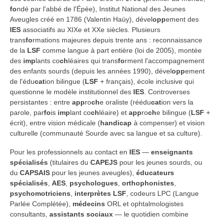
fo
ndé par l'abbé de l'Épée), Institut National des Jeunes
Aveugles créé en 1786 (Valentin Haüy), dével
opp
ement des
IES
associatifs au XIXe et XXe siècles. Plusieurs
trans
fo
rmations majeures depuis trente ans : reconnaissance
de la
LSF
comme langue à part entière (loi de 2005), montée
des
imp
lants co
ch
léaires qui trans
fo
rment l'accompagnement
des enfants sourds (depuis les années 1990), dével
opp
ement
de l'édu
cat
ion bilingue (
LSF
+ français), école inclusive qui
questionne le modèle institutionnel des
IES
. Controverses
persistantes : entre
app
ro
ch
e oraliste (réédu
cat
ion vers la
parole, par
fo
is
imp
lant co
ch
léaire) et
app
ro
ch
e bilingue (
LSF
+
écrit), entre vision médicale (
handicap
à compenser) et vision
culturelle (communauté Sourde avec sa langue et sa culture).
Pour les professionnels au contact en
IES
—
enseignants
spécialisés
(titulaires du
CAPEJS
pour les jeunes sourds, ou
du
CAPSAIS
pour les jeunes aveugles),
éducateurs
spécialisés
,
AES
,
psychologues
,
orthophonistes
,
psychomotriciens
,
interprètes LSF
, codeurs LPC (Langue
Parlée Complétée),
médecins
ORL et ophtalmologistes
consultants,
assistants sociaux
— le quotidien combine