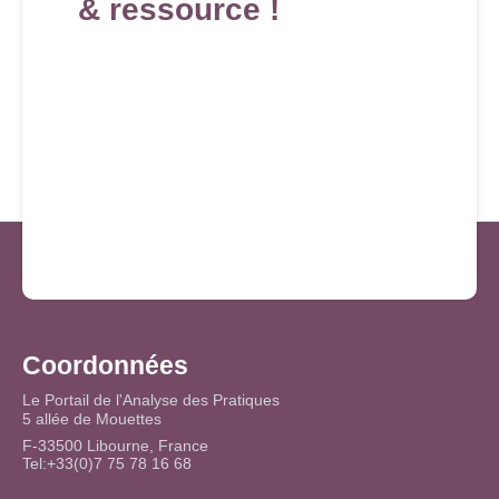
& ressource !
Coordonnées
Le Portail de l'Analyse des Pratiques
5 allée de Mouettes
F-33500 Libourne, France
Tel:+33(0)7 75 78 16 68