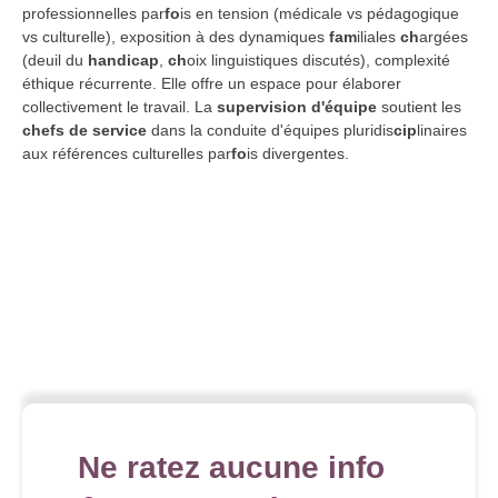
professionnelles par
fo
is en tension (médicale vs pédagogique
vs culturelle), exposition à des dynamiques
fam
iliales
ch
argées
(deuil du
handicap
,
ch
oix linguistiques discutés), complexité
éthique récurrente. Elle offre un espace pour élaborer
collectivement le travail. La
supervision d'équipe
soutient les
chefs de service
dans la conduite d'équipes pluridis
cip
linaires
aux références culturelles par
fo
is divergentes.
Ne ratez aucune info