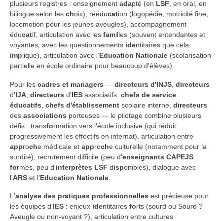
plusieurs registres : enseignement
ada
pté (en
LSF
, en oral, en
bilingue selon les
ch
oix), réédu
cat
ion (logopédie, motricité fine,
locomotion pour les jeunes aveugles), accompagnement
édu
cat
if, articulation avec les
fam
illes (souvent entendantes et
voyantes, avec les questionnements
ide
ntitaires que cela
imp
lique), articulation avec l'
Education Nationale
(scolarisation
partielle en école ordinaire pour beaucoup d'élèves).
Pour les
cadres et managers
—
directeurs d'INJS
,
directeurs
d'
IJA
,
directeurs
d'
IES
associatifs,
chefs de service
éducatifs
,
chefs d'établissement
scolaire interne,
directeurs
des
associations
porteuses — le pilotage combine plusieurs
défis : trans
fo
rmation vers l'école inclusive (qui réduit
progressivement les effectifs en internat), articulation entre
app
ro
ch
e médicale et
app
ro
ch
e culturelle (notamment pour la
surdité), recrutement difficile (peu d'
enseignants CAPEJS
fo
rmés, peu d'
interprètes LSF
d
isp
onibles), dialogue avec
l'
ARS
et l'
Education Nationale
.
L'
analyse des pratiques professionnelles
est précieuse pour
les équipes d'
IES
: enjeux
ide
ntitaires
fo
rts (sourd ou Sourd ?
Aveugle ou non-voyant ?), articulation entre cultures