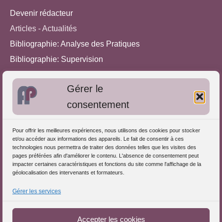
Devenir rédacteur
Articles - Actualités
Bibliographie: Analyse des Pratiques
Bibliographie: Supervision
Bibliographie: Autres méthodes
Gérer le
Approches de l'Analyse des pratiques
consentement
Autres informations
Pour offrir les meilleures expériences, nous utilisons des cookies pour stocker
S'inscrire dans l'Annuaire
et/ou accéder aux informations des appareils. Le fait de consentir à ces
technologies nous permettra de traiter des données telles que les visites des
Publiez vos formations
pages préférées afin d'améliorer le contenu. L'absence de consentement peut
impacter certaines caractéristiques et fonctions du site comme l'affichage de la
Charte déontologique
géolocalisation des intervenants et formateurs.
Références d'intervention
Gérer les services
Partenaires du Portail
Accepter les cookies