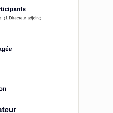
ticipants
, (1 Directeur adjoint)
agée
ion
ateur