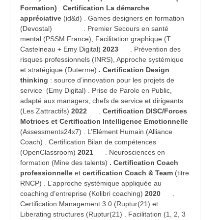
Formation)
.
Certification La démarche
appréciative
(id&d) . Games designers en formation
(Devostal)
. Premier Secours en santé
mental (PSSM France), Facilitation graphique (T.
Castelneau + Emy Digital)
2023
. Prévention des
risques professionnels (INRS), Approche systémique
et stratégique (Duterme)
. Certification Design
thinking
: source d’innovation pour les projets de
service
(Emy Digital) . Prise de Parole en Public,
adapté aux managers, chefs de service et dirigeants
(Les Zattractifs)
2022
.
Certification DISC/Forces
Motrices et Certification Intelligence Emotionnelle
(Assessments24x7) . L’Elément Humain (Alliance
Coach) . Certification Bilan de compétences
(OpenClassroom)
2021
. Neurosciences en
formation (Mine des talents)
. Certification Coach
professionnelle
et
certification Coach & Team
(titre
RNCP) . L’approche systémique appliquée au
coaching d’entreprise (Kolibri coaching)
2020
.
Certification Management 3.0 (Ruptur(21) et
Liberating structures (Ruptur(21) . Facilitation (1, 2, 3