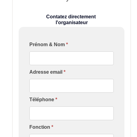
Contatez directement
l'organisateur
Formulaire
Prénom & Nom
*
[Contact
Formation
Intervenant]
Adresse email
*
Téléphone
*
Fonction
*