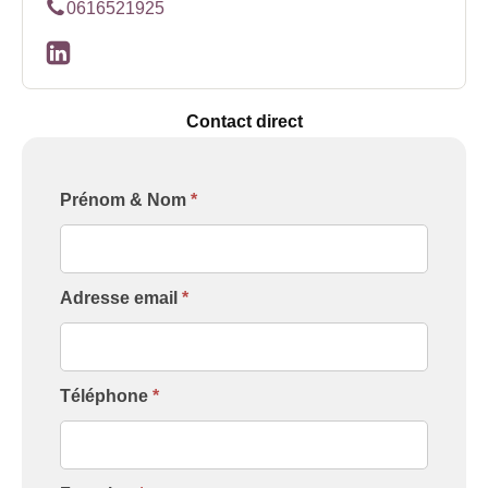
0616521925
Contact direct
Formulaire
Prénom & Nom
*
[Contact
Intervenant]
Adresse email
*
Téléphone
*