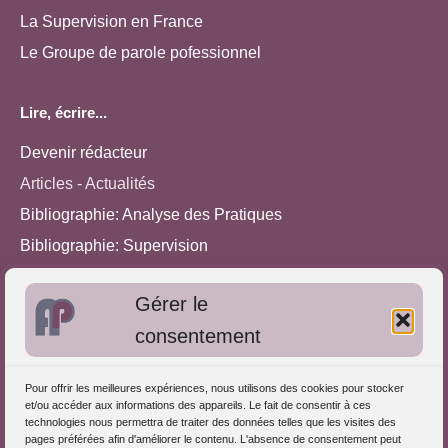
La Supervision en France
Le Groupe de parole pofessionnel
Lire, écrire...
Devenir rédacteur
Articles - Actualités
Bibliographie: Analyse des Pratiques
Bibliographie: Supervision
Bibliographie: Autres méthodes
Gérer le
Approches de l'Analyse des pratiques
consentement
Autres informations
Pour offrir les meilleures expériences, nous utilisons des cookies pour stocker
S'inscrire dans l'Annuaire
et/ou accéder aux informations des appareils. Le fait de consentir à ces
technologies nous permettra de traiter des données telles que les visites des
Publiez vos formations
pages préférées afin d'améliorer le contenu. L'absence de consentement peut