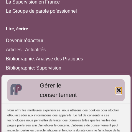
La Supervision en France
Le Groupe de parole pofessionnel
Lire, écrire...
Devenir rédacteur
Articles - Actualités
Bibliographie: Analyse des Pratiques
Bibliographie: Supervision
Bibliographie: Autres méthodes
Gérer le
Approches de l'Analyse des pratiques
consentement
Autres informations
Pour offrir les meilleures expériences, nous utilisons des cookies pour stocker
S'inscrire dans l'Annuaire
et/ou accéder aux informations des appareils. Le fait de consentir à ces
technologies nous permettra de traiter des données telles que les visites des
Publiez vos formations
pages préférées afin d'améliorer le contenu. L'absence de consentement peut
impacter certaines caractéristiques et fonctions du site comme l'affichage de la