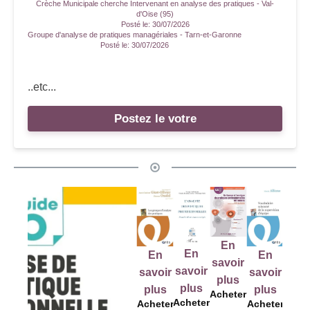
Crèche Municipale cherche Intervenant en analyse des pratiques - Val-
d'Oise (95)
Posté le:
30/07/2026
Groupe d'analyse de pratiques managériales - Tarn-et-Garonne
Posté le:
30/07/2026
..etc...
Postez le votre
En
E
En
En
En
En
savoir
sav
savoir
savoir
savoir
savoir
plus
pl
plus
plus
plus
plus
Acheter
Ache
Acheter
Acheter
Acheter
Acheter