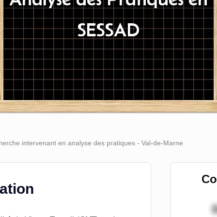
SESSAD
rche intervenant en analyse des pratiques - Val-de-Marne
Co
tation