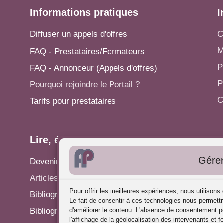
Informations pratiques
I
Diffuser un appels d'offres
C
M
FAQ - Prestataires/Formateurs
P
FAQ - Annonceur (Appels d'offres)
P
Pourquoi rejoindre le Portail ?
C
Tarifs pour prestataires
Lire, écrire...
A
Gérer
Devenir rédacteur
S
Articles - Actualités
P
Pour offrir les meilleures expériences, nous utilison
Bibliographie: Analyse des Pratiques
C
Le fait de consentir à ces technologies nous permettr
Bibliographie: Supervision
d'améliorer le contenu. L'absence de consentement pe
R
l'affichage de la géolocalisation des intervenants et f