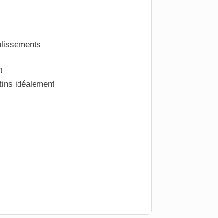
blissements
0
tins idéalement