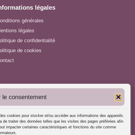
nformations légales
onditions générales
entions légales
olitique de confidentialité
olitique de cookies
ontact
utres informations
 le consentement
'inscrire dans l'Annuaire
ubliez vos formations
s des cookies pour stocker et/ou accéder aux informations des appareils.
harte déontologique
a de traiter des données telles que les visites des pages préférées afin
ut impacter certaines caractéristiques et fonctions du site comme
éférences d'intervention
ormateurs.