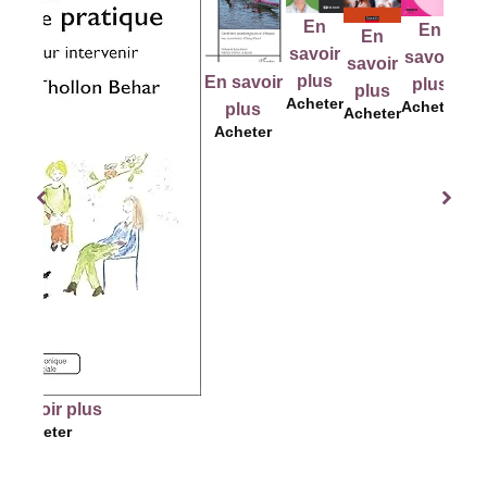
En
En
En
En
E
savoir
savoir
savoir
savoir
sav
plus
En savoir
plus
plus
plus
pl
Acheter
Acheter
plus
Acheter
Acheter
Ache
Acheter
 plus
r