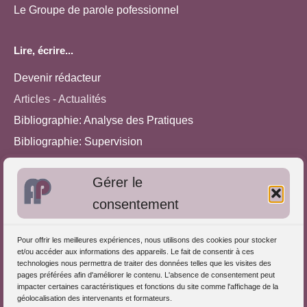
Le Groupe de parole pofessionnel
Lire, écrire...
Devenir rédacteur
Articles - Actualités
Bibliographie: Analyse des Pratiques
Bibliographie: Supervision
Bibliographie: Autres méthodes
Gérer le
Approches de l'Analyse des pratiques
consentement
Autres informations
Pour offrir les meilleures expériences, nous utilisons des cookies pour stocker
S'inscrire dans l'Annuaire
et/ou accéder aux informations des appareils. Le fait de consentir à ces
technologies nous permettra de traiter des données telles que les visites des
Publiez vos formations
pages préférées afin d'améliorer le contenu. L'absence de consentement peut
impacter certaines caractéristiques et fonctions du site comme l'affichage de la
Charte déontologique
géolocalisation des intervenants et formateurs.