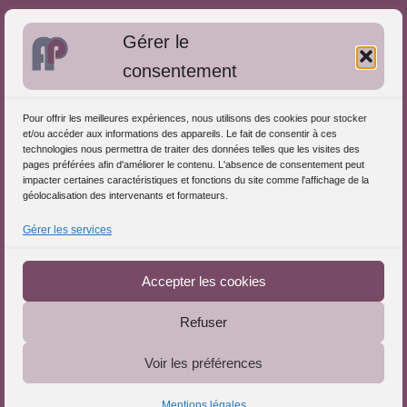
Bibliographie: Autres méthodes
Gérer le
Approches de l'Analyse des pratiques
consentement
Autres informations
Pour offrir les meilleures expériences, nous utilisons des cookies pour stocker
S'inscrire dans l'Annuaire
et/ou accéder aux informations des appareils. Le fait de consentir à ces
technologies nous permettra de traiter des données telles que les visites des
Publiez vos formations
pages préférées afin d'améliorer le contenu. L'absence de consentement peut
impacter certaines caractéristiques et fonctions du site comme l'affichage de la
Charte déontologique
géolocalisation des intervenants et formateurs.
Références d'intervention
Gérer les services
Téléchargez le Guide
Partenaires du Portail
Accepter les cookies
Refuser
Le Portail de l'Analyse des Pratiques © 2025 - Tous droits
Voir les préférences
réservés
Mentions légales