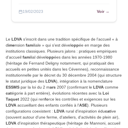
Voir →
19/02/2023
Le
LDVA
s'inscrit dans une tradition spécifique de l'accueil « à
d
ime
nsion
fam
iliale » qui s'est dével
opp
ée en marge des
institutions classiques. Plusieurs jalons : pratiques empiriques
d'accueil
fam
ilial dével
opp
ées dans les années 1970-1980
(héritage de Fernand Deligny notamment, qui pratiquait des
accueils en petites unités dans les Cévennes), reconnaissance
institutionnelle par le décret du 30 décembre 2004 (qui structure
le statut juridique des
LDVA
), intégration à la nomenclature
ESSMS
par la loi du 2 m
ars
2007 (confirmant le
LDVA
comme
cat
égorie à part entière), évolutions récentes avec la
Loi
Taquet
2022 (qui ren
fo
rce les contrôles et exigences sur les
LDVA
accueillant des enfants confiés à l'
ASE
). Plusieurs
configurations coexistent :
LDVA
rural d'inspiration édu
cat
ive
(souvent autour d'une ferme, d'ateliers, d'activités de plein air),
LDVA
d'inspiration thérapeutique (héritage de Mannoni, accueil