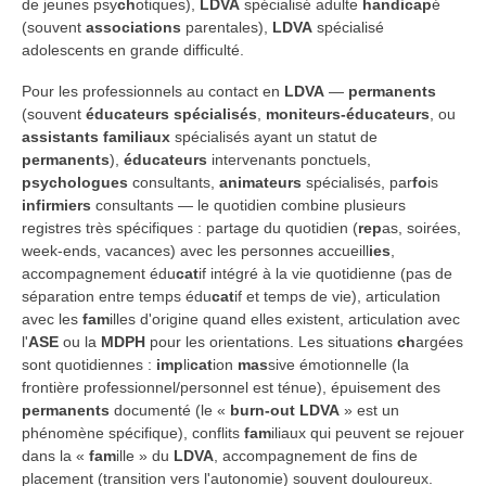
de jeunes psy
ch
otiques),
LDVA
spécialisé adulte
handicap
é
(souvent
associations
parentales),
LDVA
spécialisé
adolescents en grande difficulté.
Pour les professionnels au contact en
LDVA
—
permanents
(souvent
éducateurs spécialisés
,
moniteurs-éducateurs
, ou
assistants familiaux
spécialisés ayant un statut de
permanents
),
éducateurs
intervenants ponctuels,
psychologues
consultants,
animateurs
spécialisés, par
fo
is
infirmiers
consultants — le quotidien combine plusieurs
registres très spécifiques : partage du quotidien (
rep
as, soirées,
week-ends, vacances) avec les personnes accueill
ies
,
accompagnement édu
cat
if intégré à la vie quotidienne (pas de
séparation entre temps édu
cat
if et temps de vie), articulation
avec les
fam
illes d'origine quand elles existent, articulation avec
l'
ASE
ou la
MDPH
pour les orientations. Les situations
ch
argées
sont quotidiennes :
imp
li
cat
ion
mas
sive émotionnelle (la
frontière professionnel/personnel est ténue), épuisement des
permanents
documenté (le «
burn-out
LDVA
» est un
phénomène spécifique), conflits
fam
iliaux qui peuvent se rejouer
dans la «
fam
ille » du
LDVA
, accompagnement de fins de
placement (transition vers l'autonomie) souvent douloureux.