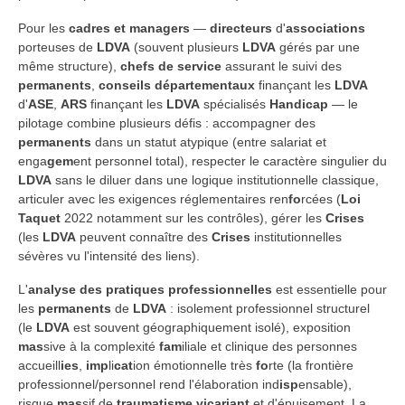
Pour les
cadres et managers
—
directeurs
d'
associations
porteuses de
LDVA
(souvent plusieurs
LDVA
gérés par une
même structure),
chefs de service
assurant le suivi des
permanents
,
conseils départementaux
finançant les
LDVA
d'
ASE
,
ARS
finançant les
LDVA
spécialisés
Handicap
— le
pilotage combine plusieurs défis : accompagner des
permanents
dans un statut atypique (entre salariat et
enga
gem
ent personnel total), respecter le caractère singulier du
LDVA
sans le diluer dans une logique institutionnelle classique,
articuler avec les exigences réglementaires ren
fo
rcées (
Loi
Taquet
2022 notamment sur les contrôles), gérer les
Crises
(les
LDVA
peuvent connaître des
Crises
institutionnelles
sévères vu l'intensité des liens).
L'
analyse des pratiques professionnelles
est essentielle pour
les
permanents
de
LDVA
: isolement professionnel structurel
(le
LDVA
est souvent géographiquement isolé), exposition
mas
sive à la complexité
fam
iliale et clinique des personnes
accueill
ies
,
imp
li
cat
ion émotionnelle très
fo
rte (la frontière
professionnel/personnel rend l'élaboration ind
isp
ensable),
risque
mas
sif de
traumatisme vicariant
et d'épuisement. La